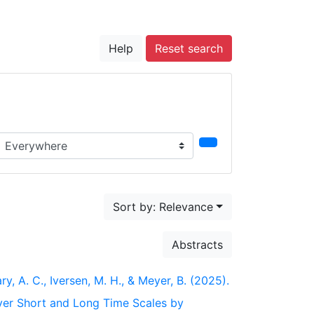
Help
Reset search
earch in...
Sort by: Relevance
Abstracts
ry, A. C., Iversen, M. H., & Meyer, B. (2025).
ver Short and Long Time Scales by