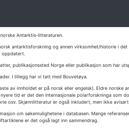
norske Antarktis-litteraturen.
norsk antarktisforskning og annen virksomhet/historie i det 
r oppdatert.
atter, publikasjonssted Norge eller publikasjon som har uts
ader. I tillegg har vi tatt med Bouvetøya.
te av innholdet er på norsk eller engelsk). Eldre norske an
nyere tid er det den internasjonale polarforskninga som dom
ie osv. Skjønnlitteratur er også inkludert, men ikke avisarti
masjon om søkemulighetene i databasen. Mange referanser har
riftartiklene er det også lagt inn sammendrag.