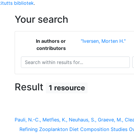
itutts bibliotek
.
Your search
In authors or
"Iversen, Morten H."
contributors
Search within results for...
S
Result
1 resource
Pauli, N.-C., Metfies, K., Neuhaus, S., Graeve, M., Clea
Refining Zooplankton Diet Composition Studies O