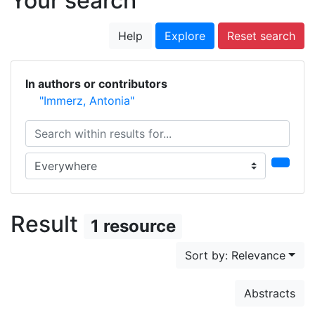
Your search
Help
Explore
Reset search
In authors or contributors
"Immerz, Antonia"
Search within results for...
Search in...
Result
1 resource
Sort by: Relevance
Abstracts