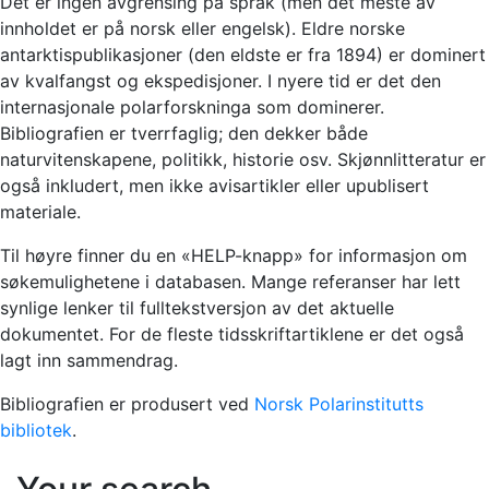
Det er ingen avgrensing på språk (men det meste av
innholdet er på norsk eller engelsk). Eldre norske
antarktispublikasjoner (den eldste er fra 1894) er dominert
av kvalfangst og ekspedisjoner. I nyere tid er det den
internasjonale polarforskninga som dominerer.
Bibliografien er tverrfaglig; den dekker både
naturvitenskapene, politikk, historie osv. Skjønnlitteratur er
også inkludert, men ikke avisartikler eller upublisert
materiale.
Til høyre finner du en «HELP-knapp» for informasjon om
søkemulighetene i databasen. Mange referanser har lett
synlige lenker til fulltekstversjon av det aktuelle
dokumentet. For de fleste tidsskriftartiklene er det også
lagt inn sammendrag.
Bibliografien er produsert ved
Norsk Polarinstitutts
bibliotek
.