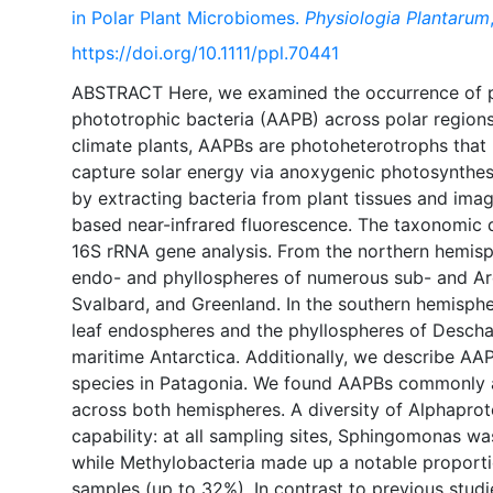
in Polar Plant Microbiomes.
Physiologia Plantarum
https://doi.org/10.1111/ppl.70441
ABSTRACT Here, we examined the occurrence of p
phototrophic bacteria (AAPB) across polar regions.
climate plants, AAPBs are photoheterotrophs that
capture solar energy via anoxygenic photosynthe
by extracting bacteria from plant tissues and imag
based near-infrared fluorescence. The taxonomic 
16S rRNA gene analysis. From the northern hemisp
endo- and phyllospheres of numerous sub- and Arct
Svalbard, and Greenland. In the southern hemisph
leaf endospheres and the phyllospheres of Descha
maritime Antarctica. Additionally, we describe AAP
species in Patagonia. We found AAPBs commonly a
across both hemispheres. A diversity of Alphapro
capability: at all sampling sites, Sphingomonas w
while Methylobacteria made up a notable proporti
samples (up to 32%). In contrast to previous studi