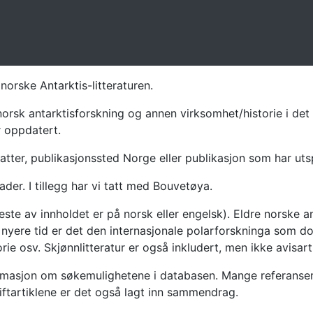
norske Antarktis-litteraturen.
norsk antarktisforskning og annen virksomhet/historie i det 
r oppdatert.
atter, publikasjonssted Norge eller publikasjon som har uts
ader. I tillegg har vi tatt med Bouvetøya.
te av innholdet er på norsk eller engelsk). Eldre norske an
nyere tid er det den internasjonale polarforskninga som dom
ie osv. Skjønnlitteratur er også inkludert, men ikke avisarti
masjon om søkemulighetene i databasen. Mange referanser har
riftartiklene er det også lagt inn sammendrag.