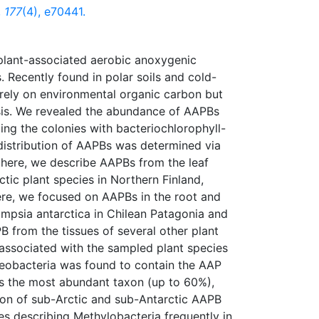
,
177
(4), e70441.
lant-associated aerobic anoxygenic
 Recently found in polar soils and cold-
 rely on environmental organic carbon but
sis. We revealed the abundance of AAPBs
ing the colonies with bacteriochlorophyll-
distribution of AAPBs was determined via
here, we describe AAPBs from the leaf
ic plant species in Northern Finland,
ere, we focused on AAPBs in the root and
mpsia antarctica in Chilean Patagonia and
B from the tissues of several other plant
ssociated with the sampled plant species
teobacteria was found to contain the AAP
as the most abundant taxon (up to 60%),
on of sub-Arctic and sub-Antarctic AAPB
es describing Methylobacteria frequently in