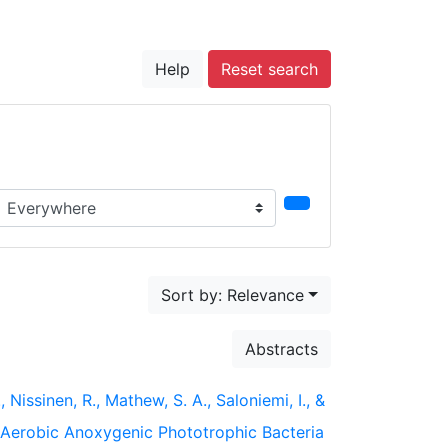
Help
Reset search
earch in...
Sort by: Relevance
Abstracts
, Nissinen, R., Mathew, S. A., Saloniemi, I., &
 Aerobic Anoxygenic Phototrophic Bacteria