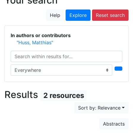
Your search
Help
Explore
Reset search
In authors or contributors
"Huss, Matthias"
Search within results for...
Search in...
Results
2 resources
Sort by: Relevance
Abstracts