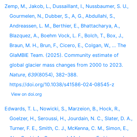
Zemp, M., Jakob, L., Dussaillant, I., Nussbaumer, S. U.,
Gourmelen, N., Dubber, S., A, G., Abdullahi, S.,
Andreassen, L. M., Berthier, E., Bhattacharya, A.,
Blazquez, A., Boehm Vock, L. F., Bolch, T., Box, J.,
Braun, M. H., Brun, F., Cicero, E., Colgan, W., … The
GlaMBIE Team. (2025). Community estimate of
global glacier mass changes from 2000 to 2023.
Nature
,
639
(8054), 382–388.
https://doi.org/10.1038/s41586-024-08545-z
View on doi.org
Edwards, T. L., Nowicki, S., Marzeion, B., Hock, R.,
Goelzer, H., Seroussi, H., Jourdain, N. C., Slater, D. A.,
Turner, F. E., Smith, C. J., McKenna, C. M., Simon, E.,