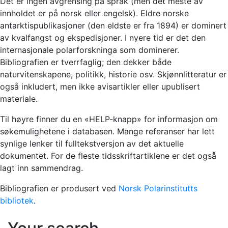
Det er ingen avgrensing på språk (men det meste av
innholdet er på norsk eller engelsk). Eldre norske
antarktispublikasjoner (den eldste er fra 1894) er dominert
av kvalfangst og ekspedisjoner. I nyere tid er det den
internasjonale polarforskninga som dominerer.
Bibliografien er tverrfaglig; den dekker både
naturvitenskapene, politikk, historie osv. Skjønnlitteratur er
også inkludert, men ikke avisartikler eller upublisert
materiale.
Til høyre finner du en «HELP-knapp» for informasjon om
søkemulighetene i databasen. Mange referanser har lett
synlige lenker til fulltekstversjon av det aktuelle
dokumentet. For de fleste tidsskriftartiklene er det også
lagt inn sammendrag.
Bibliografien er produsert ved
Norsk Polarinstitutts
bibliotek
.