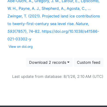
Abe-Ouchi, A., Gregory, J. M., Larour, E., Lipscomb,
W. H., Payne, A. J., Shepherd, A., Agosta, C., …
Zwinger, T. (2021). Projected land ice contributions
to twenty-first-century sea level rise.
Nature
,
593
(7857), 74–82. https://doi.org/10.1038/s41586-
021-03302-y
View on doi.org
Download 2 records
Custom feed
Last update from database: 8/1/26, 2:10 AM (UTC)