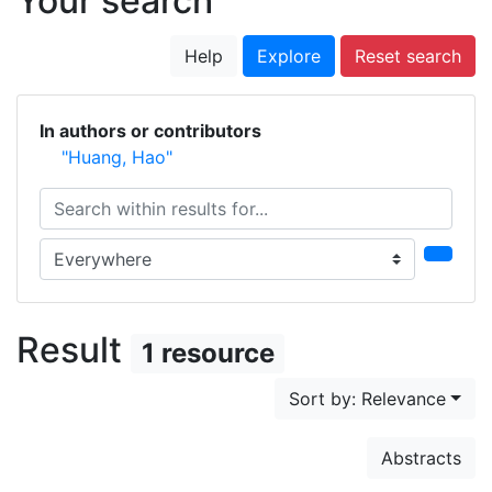
Your search
Help
Explore
Reset search
In authors or contributors
"Huang, Hao"
Search within results for...
Search in...
Result
1 resource
Sort by: Relevance
Abstracts