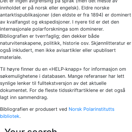
Det er ingen avgrensing på språk (men det meste av
innholdet er på norsk eller engelsk). Eldre norske
antarktispublikasjoner (den eldste er fra 1894) er dominert
av kvalfangst og ekspedisjoner. I nyere tid er det den
internasjonale polarforskninga som dominerer.
Bibliografien er tverrfaglig; den dekker både
naturvitenskapene, politikk, historie osv. Skjønnlitteratur er
også inkludert, men ikke avisartikler eller upublisert
materiale.
Til høyre finner du en «HELP-knapp» for informasjon om
søkemulighetene i databasen. Mange referanser har lett
synlige lenker til fulltekstversjon av det aktuelle
dokumentet. For de fleste tidsskriftartiklene er det også
lagt inn sammendrag.
Bibliografien er produsert ved
Norsk Polarinstitutts
bibliotek
.