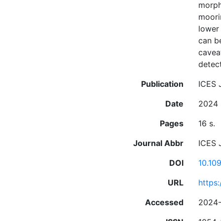
morph
moori
lower
can b
caveat
detect
Publication
ICES 
Date
2024
Pages
16 s.
Journal Abbr
ICES 
DOI
10.10
URL
https
Accessed
2024-