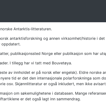
norske Antarktis-litteraturen.
norsk antarktisforskning og annen virksomhet/historie i det 
r oppdatert.
atter, publikasjonssted Norge eller publikasjon som har uts
ader. I tillegg har vi tatt med Bouvetøya.
te av innholdet er på norsk eller engelsk). Eldre norske an
nyere tid er det den internasjonale polarforskninga som dom
ie osv. Skjønnlitteratur er også inkludert, men ikke avisarti
masjon om søkemulighetene i databasen. Mange referanser har
riftartiklene er det også lagt inn sammendrag.