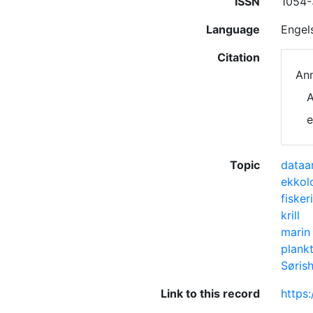
ISSN
1054-
Language
Engel
Citation
Ann
A
e
Topic
dataa
ekkol
fisker
krill
marin 
plank
Søris
Link to this record
https: