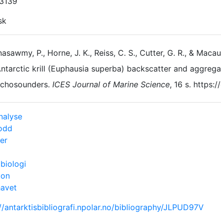
3139
sk
asawmy, P., Horne, J. K., Reiss, C. S., Cutter, G. R., & Maca
ntarctic krill (Euphausia superba) backscatter and aggr
chosounders.
ICES Journal of Marine Science
, 16 s. https
nalyse
odd
ier
biologi
ton
havet
//antarktisbibliografi.npolar.no/bibliography/JLPUD97V