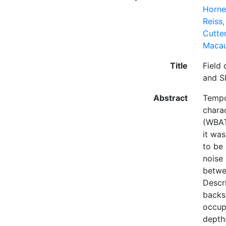
Horne
Reiss,
Cutte
Macau
Title
Field
and S
Abstract
Tempor
chara
(WBAT
it wa
to be 
noise 
betwe
Descri
backsc
occup
depths