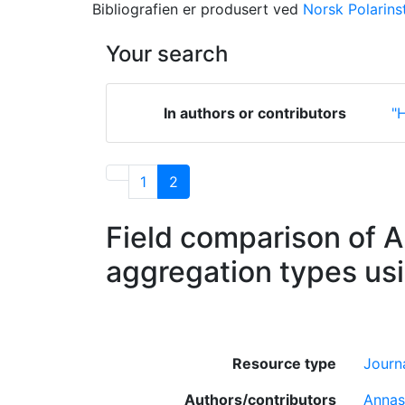
Bibliografien er produsert ved
Norsk Polarinst
Your search
In authors or contributors
"H
1
2
Field comparison of A
aggregation types u
Resource type
Journa
Authors/contributors
Annas