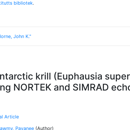
itutts bibliotek
.
orne, John K."
ntarctic krill (Euphausia supe
sing NORTEK and SIMRAD ech
l Article
awmy, Pavanee
(Author)