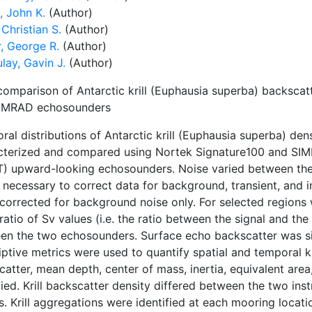
, John K.
(Author)
 Christian S.
(Author)
r, George R.
(Author)
lay, Gavin J.
(Author)
 comparison of Antarctic krill (Euphausia superba) backsc
IMRAD echosounders
al distributions of Antarctic krill (Euphausia superba) de
cterized and compared using Nortek Signature100 and S
) upward-looking echosounders. Noise varied between the
s necessary to correct data for background, transient, and
corrected for background noise only. For selected regions w
ratio of Sv values (i.e. the ratio between the signal and th
en the two echosounders. Surface echo backscatter was simi
ptive metrics were used to quantify spatial and temporal kri
atter, mean depth, center of mass, inertia, equivalent are
ied. Krill backscatter density differed between the two in
. Krill aggregations were identified at each mooring locati