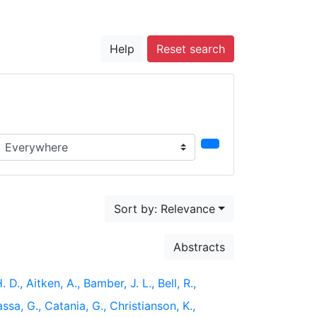
Help
Reset search
earch in...
Sort by: Relevance
Abstracts
 D., Aitken, A., Bamber, J. L., Bell, R.,
ssa, G., Catania, G., Christianson, K.,