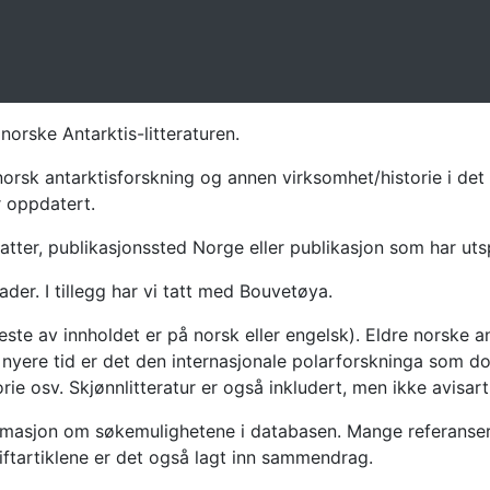
norske Antarktis-litteraturen.
norsk antarktisforskning og annen virksomhet/historie i det 
r oppdatert.
atter, publikasjonssted Norge eller publikasjon som har uts
ader. I tillegg har vi tatt med Bouvetøya.
te av innholdet er på norsk eller engelsk). Eldre norske an
nyere tid er det den internasjonale polarforskninga som dom
ie osv. Skjønnlitteratur er også inkludert, men ikke avisarti
masjon om søkemulighetene i databasen. Mange referanser har
riftartiklene er det også lagt inn sammendrag.