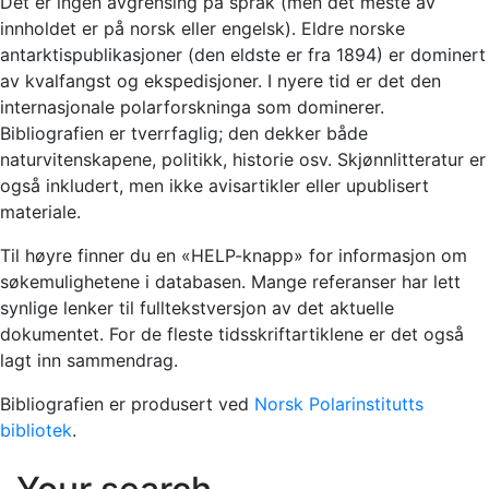
Det er ingen avgrensing på språk (men det meste av
innholdet er på norsk eller engelsk). Eldre norske
antarktispublikasjoner (den eldste er fra 1894) er dominert
av kvalfangst og ekspedisjoner. I nyere tid er det den
internasjonale polarforskninga som dominerer.
Bibliografien er tverrfaglig; den dekker både
naturvitenskapene, politikk, historie osv. Skjønnlitteratur er
også inkludert, men ikke avisartikler eller upublisert
materiale.
Til høyre finner du en «HELP-knapp» for informasjon om
søkemulighetene i databasen. Mange referanser har lett
synlige lenker til fulltekstversjon av det aktuelle
dokumentet. For de fleste tidsskriftartiklene er det også
lagt inn sammendrag.
Bibliografien er produsert ved
Norsk Polarinstitutts
bibliotek
.