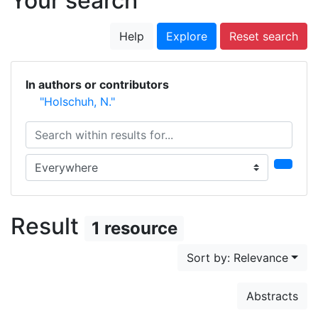
Your search
Help
Explore
Reset search
In authors or contributors
"Holschuh, N."
Search within results for...
Search in...
Result
1 resource
Sort by: Relevance
Abstracts