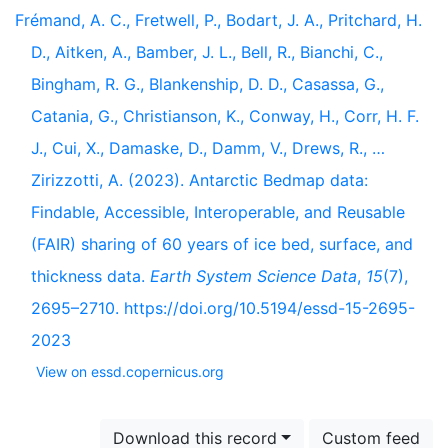
Frémand, A. C., Fretwell, P., Bodart, J. A., Pritchard, H.
D., Aitken, A., Bamber, J. L., Bell, R., Bianchi, C.,
Bingham, R. G., Blankenship, D. D., Casassa, G.,
Catania, G., Christianson, K., Conway, H., Corr, H. F.
J., Cui, X., Damaske, D., Damm, V., Drews, R., …
Zirizzotti, A. (2023). Antarctic Bedmap data:
Findable, Accessible, Interoperable, and Reusable
(FAIR) sharing of 60 years of ice bed, surface, and
thickness data.
Earth System Science Data
,
15
(7),
2695–2710. https://doi.org/10.5194/essd-15-2695-
2023
View on essd.copernicus.org
Download this record
Custom feed