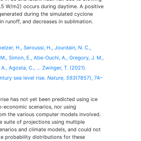
0.5 W/m2) occurs during daytime. A positive
generated during the simulated cyclone
elzer, H., Seroussi, H., Jourdain, N. C.,
. M., Simon, E., Abe-Ouchi, A., Gregory, J. M.,
 A., Agosta, C., … Zwinger, T. (2021).
ntury sea level rise.
Nature
,
593
(7857), 74–
 rise has not yet been predicted using ice
io-economic scenarios, nor using
from the various computer models involved.
 suite of projections using multiple
enarios and climate models, and could not
 probability distributions for these