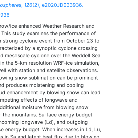
mospheres
,
126
(2), e2020JD033936.
3936
a snow/ice enhanced Weather Research and
 This study examines the performance of
 strong cyclone event from October 23 to
aracterized by a synoptic cyclone crossing
ed mesoscale cyclone over the Weddell Sea.
 in the 5-km resolution WRF-ice simulation,
ll with station and satellite observations.
lowing snow sublimation can be prominent
and produces moistening and cooling
loud enhancement by blowing snow can lead
ompeting effects of longwave and
 additional moisture from blowing snow
ver the mountains. Surface energy budget
 incoming longwave (Ld), and outgoing
e energy budget. When increases in Ld, Lu,
s in Sa and latent heat flux due to blowing