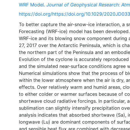
WRF Model.
Journal of Geophysical Research: At
https://doi.org/https://doi.org/10.1029/2020JD03
To better capture the air-snow-ice interaction, 
Forecasting (WRF-ice) model has been developed.
WRF-ice and its blowing snow component during a
27, 2017 over the Antarctic Peninsula, which is ch
the northern part of the Peninsula and an embodi
Evolution of the cyclone is accurately reproduced
and the simulated near-surface conditions agree we
Numerical simulations show that the process of b
within the lower atmosphere when the air is dry, 
effects. Over relatively warm and humid areas, c
to either colder or warmer surfaces because of c
shortwave cloud radiative forcings. In particular,
sublimation can slightly intensify precipitation o
analysis indicates that absorbed shortwave (Sa),
longwave (Lu) are dominant components of surfac
and sensible heat flux are combined with decrease