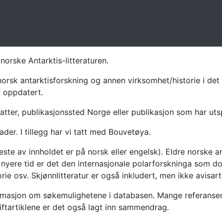
norske Antarktis-litteraturen.
norsk antarktisforskning og annen virksomhet/historie i det 
r oppdatert.
atter, publikasjonssted Norge eller publikasjon som har uts
ader. I tillegg har vi tatt med Bouvetøya.
te av innholdet er på norsk eller engelsk). Eldre norske an
nyere tid er det den internasjonale polarforskninga som dom
ie osv. Skjønnlitteratur er også inkludert, men ikke avisarti
masjon om søkemulighetene i databasen. Mange referanser har
riftartiklene er det også lagt inn sammendrag.