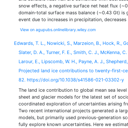
snow effects, a negative surface net heat flux (∼
domain-total surface mass balance (∼0.43 Gt) is 
View on agupubs.onlinelibrary.wiley.com
Edwards, T. L., Nowicki, S., Marzeion, B., Hock, R., Go
Slater, D. A., Turner, F. E., Smith, C. J., McKenna, C
Larour, E., Lipscomb, W. H., Payne, A. J., Shepherd,
Projected land ice contributions to twenty-first-ce
82. https://doi.org/10.1038/s41586-021-03302-y
The land ice contribution to global mean sea level
sheet and glacier models for the latest set of soc
coordinated exploration of uncertainties arising 
Two recent international projects generated a large
models, but primarily used previous-generation sc
fully explore known uncertainties. Here we estimate