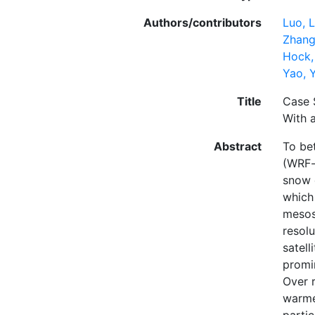
Authors/contributors
Luo, L
Zhang
Hock,
Yao, 
Title
Case 
With 
Abstract
To be
(WRF-
snow 
which
mesos
resolu
satel
promi
Over 
warme