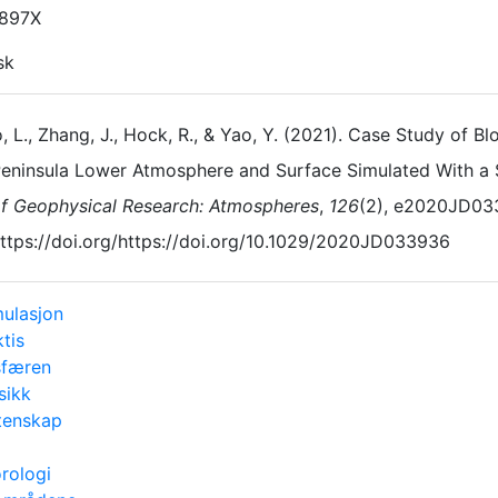
-897X
sk
, L., Zhang, J., Hock, R., & Yao, Y. (2021). Case Study of 
eninsula Lower Atmosphere and Surface Simulated With 
f Geophysical Research: Atmospheres
,
126
(2), e2020JD03
ttps://doi.org/https://doi.org/10.1029/2020JD033936
ulasjon
tis
færen
sikk
tenskap
rologi