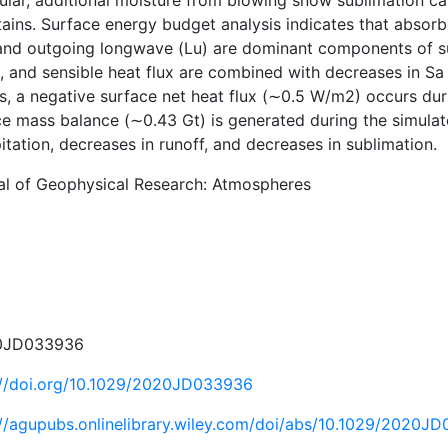
ular, additional moisture from blowing snow sublimation can 
ains. Surface energy budget analysis indicates that abso
 and outgoing longwave (Lu) are dominant components of s
u, and sensible heat flux are combined with decreases in Sa
ts, a negative surface net heat flux (∼0.5 W/m2) occurs dur
ce mass balance (∼0.43 Gt) is generated during the simulat
itation, decreases in runoff, and decreases in sublimation.
al of Geophysical Research: Atmospheres
0JD033936
://doi.org/10.1029/2020JD033936
://agupubs.onlinelibrary.wiley.com/doi/abs/10.1029/2020J