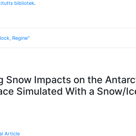
itutts bibliotek
.
Hock, Regine"
g Snow Impacts on the Antarc
ace Simulated With a Snow/I
l Article