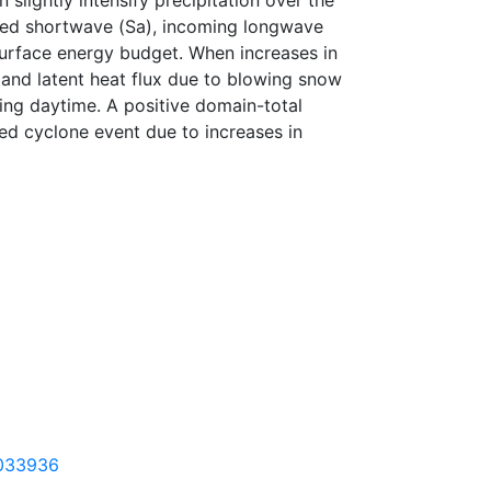
slightly intensify precipitation over the
rbed shortwave (Sa), incoming longwave
urface energy budget. When increases in
 and latent heat flux due to blowing snow
ing daytime. A positive domain-total
ed cyclone event due to increases in
D033936