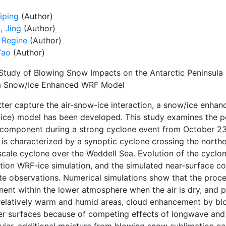
iping
(Author)
, Jing
(Author)
 Regine
(Author)
Yao
(Author)
Study of Blowing Snow Impacts on the Antarctic Peninsul
a Snow/Ice Enhanced WRF Model
tter capture the air-snow-ice interaction, a snow/ice enha
ice) model has been developed. This study examines the p
component during a strong cyclone event from October 23 t
 is characterized by a synoptic cyclone crossing the north
cale cyclone over the Weddell Sea. Evolution of the cyclon
tion WRF-ice simulation, and the simulated near-surface co
lite observations. Numerical simulations show that the pro
nent within the lower atmosphere when the air is dry, and 
relatively warm and humid areas, cloud enhancement by blo
r surfaces because of competing effects of longwave and s