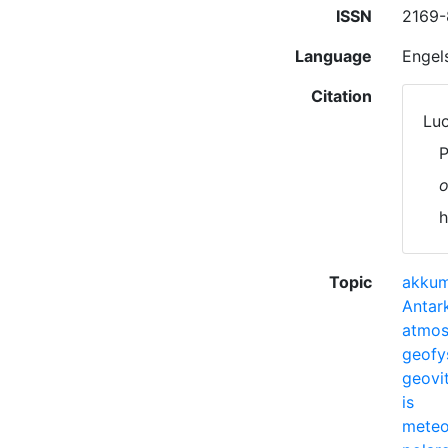
ISSN
2169
Language
Engel
Citation
Luo
P
o
h
Topic
akkum
Antark
atmos
geofy
geovi
is
meteo