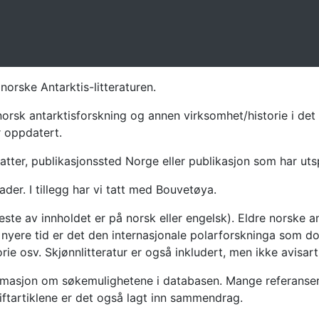
norske Antarktis-litteraturen.
norsk antarktisforskning og annen virksomhet/historie i det 
r oppdatert.
atter, publikasjonssted Norge eller publikasjon som har uts
ader. I tillegg har vi tatt med Bouvetøya.
te av innholdet er på norsk eller engelsk). Eldre norske an
nyere tid er det den internasjonale polarforskninga som dom
ie osv. Skjønnlitteratur er også inkludert, men ikke avisarti
masjon om søkemulighetene i databasen. Mange referanser har
riftartiklene er det også lagt inn sammendrag.