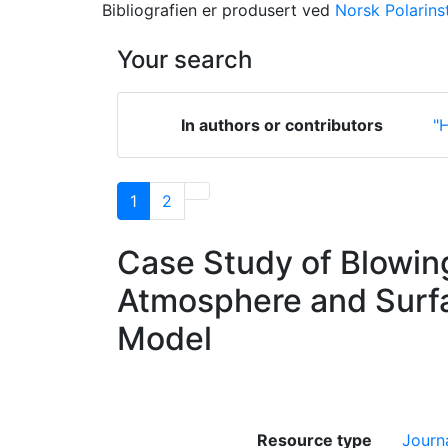
Bibliografien er produsert ved
Norsk Polarinst
Your search
In authors or contributors
"
1
2
Case Study of Blowin
Atmosphere and Surf
Model
Resource type
Journa