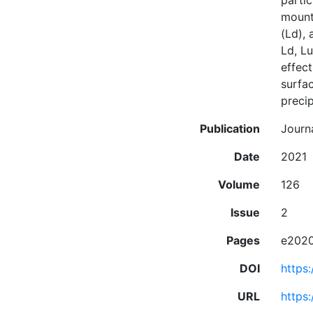
partic
mount
(Ld),
Ld, L
effec
surfa
precip
Publication
Journ
Date
2021
Volume
126
Issue
2
Pages
e202
DOI
https
URL
https