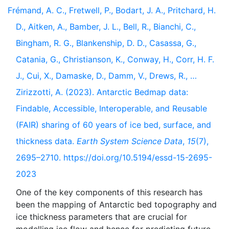
Frémand, A. C., Fretwell, P., Bodart, J. A., Pritchard, H.
D., Aitken, A., Bamber, J. L., Bell, R., Bianchi, C.,
Bingham, R. G., Blankenship, D. D., Casassa, G.,
Catania, G., Christianson, K., Conway, H., Corr, H. F.
J., Cui, X., Damaske, D., Damm, V., Drews, R., …
Zirizzotti, A. (2023). Antarctic Bedmap data:
Findable, Accessible, Interoperable, and Reusable
(FAIR) sharing of 60 years of ice bed, surface, and
thickness data.
Earth System Science Data
,
15
(7),
2695–2710. https://doi.org/10.5194/essd-15-2695-
2023
One of the key components of this research has
been the mapping of Antarctic bed topography and
ice thickness parameters that are crucial for