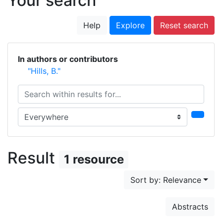
Your search
Help
Explore
Reset search
In authors or contributors
"Hills, B."
Search within results for...
Search in...
Result
1 resource
Sort by: Relevance
Abstracts