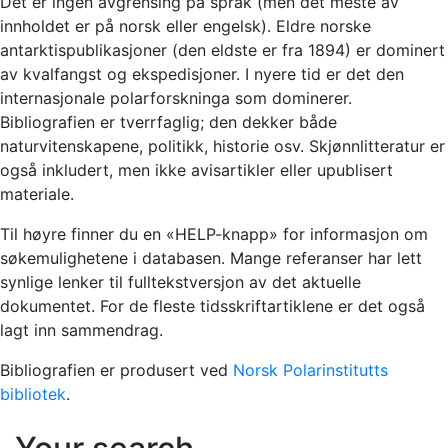
Det er ingen avgrensing på språk (men det meste av
innholdet er på norsk eller engelsk). Eldre norske
antarktispublikasjoner (den eldste er fra 1894) er dominert
av kvalfangst og ekspedisjoner. I nyere tid er det den
internasjonale polarforskninga som dominerer.
Bibliografien er tverrfaglig; den dekker både
naturvitenskapene, politikk, historie osv. Skjønnlitteratur er
også inkludert, men ikke avisartikler eller upublisert
materiale.
Til høyre finner du en «HELP-knapp» for informasjon om
søkemulighetene i databasen. Mange referanser har lett
synlige lenker til fulltekstversjon av det aktuelle
dokumentet. For de fleste tidsskriftartiklene er det også
lagt inn sammendrag.
Bibliografien er produsert ved
Norsk Polarinstitutts
bibliotek
.