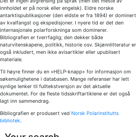
Det er ingen avgrensing på språk (men det meste av
innholdet er på norsk eller engelsk). Eldre norske
antarktispublikasjoner (den eldste er fra 1894) er dominert
av kvalfangst og ekspedisjoner. I nyere tid er det den
internasjonale polarforskninga som dominerer.
Bibliografien er tverrfaglig; den dekker både
naturvitenskapene, politikk, historie osv. Skjønnlitteratur er
også inkludert, men ikke avisartikler eller upublisert
materiale.
Til høyre finner du en «HELP-knapp» for informasjon om
søkemulighetene i databasen. Mange referanser har lett
synlige lenker til fulltekstversjon av det aktuelle
dokumentet. For de fleste tidsskriftartiklene er det også
lagt inn sammendrag.
Bibliografien er produsert ved
Norsk Polarinstitutts
bibliotek
.