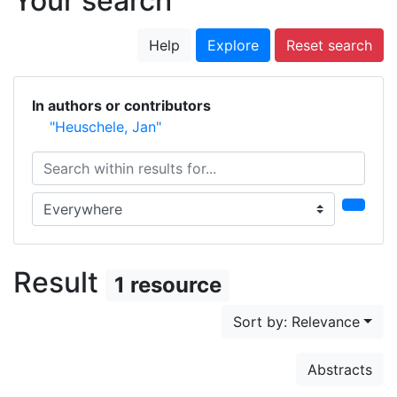
Your search
Help
Explore
Reset search
In authors or contributors
"Heuschele, Jan"
Search within results for...
Search in...
Result
1 resource
Sort by: Relevance
Abstracts