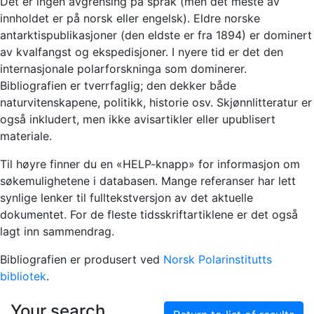
Det er ingen avgrensing på språk (men det meste av
innholdet er på norsk eller engelsk). Eldre norske
antarktispublikasjoner (den eldste er fra 1894) er dominert
av kvalfangst og ekspedisjoner. I nyere tid er det den
internasjonale polarforskninga som dominerer.
Bibliografien er tverrfaglig; den dekker både
naturvitenskapene, politikk, historie osv. Skjønnlitteratur er
også inkludert, men ikke avisartikler eller upublisert
materiale.
Til høyre finner du en «HELP-knapp» for informasjon om
søkemulighetene i databasen. Mange referanser har lett
synlige lenker til fulltekstversjon av det aktuelle
dokumentet. For de fleste tidsskriftartiklene er det også
lagt inn sammendrag.
Bibliografien er produsert ved
Norsk Polarinstitutts
bibliotek
.
Your search