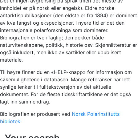
Det er ingen avgrensing på språk (men det meste av
innholdet er på norsk eller engelsk). Eldre norske
antarktispublikasjoner (den eldste er fra 1894) er dominert
av kvalfangst og ekspedisjoner. I nyere tid er det den
internasjonale polarforskninga som dominerer.
Bibliografien er tverrfaglig; den dekker både
naturvitenskapene, politikk, historie osv. Skjønnlitteratur er
også inkludert, men ikke avisartikler eller upublisert
materiale.
Til høyre finner du en «HELP-knapp» for informasjon om
søkemulighetene i databasen. Mange referanser har lett
synlige lenker til fulltekstversjon av det aktuelle
dokumentet. For de fleste tidsskriftartiklene er det også
lagt inn sammendrag.
Bibliografien er produsert ved
Norsk Polarinstitutts
bibliotek
.