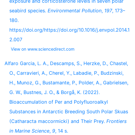
exposure and corticosterone levels in seven polar
seabird species.
Environmental Pollution
,
197
, 173–
180.
https://doi.org/https://doi.org/10.1016/j.envpol.2014.1
2.007
View on www.sciencedirect.com
Alfaro Garcia, L. A., Descamps, S., Herzke, D., Chastel,
O., Carravieri, A., Cherel, Y., Labadie, P., Budzinski,
H., Munoz, G., Bustamante, P., Polder, A., Gabrielsen,
G. W., Bustnes, J. O., & Borgå, K. (2022).
Bioaccumulation of Per and Polyfluoroalkyl
Substances in Antarctic Breeding South Polar Skuas
(Catharacta maccormicki) and Their Prey.
Frontiers
in Marine Science
,
9
, 14 s.