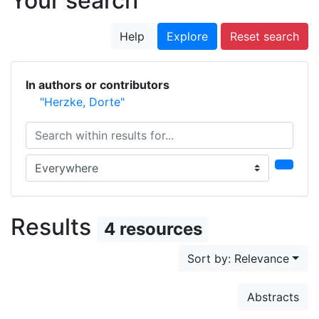
Your search
Help
Explore
Reset search
In authors or contributors
"Herzke, Dorte"
Search within results for...
Search in...
Results
4 resources
Sort by: Relevance
Abstracts