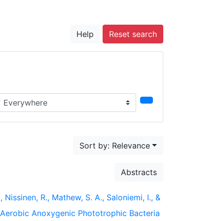
Help
Reset search
earch in...
Sort by: Relevance
Abstracts
, Nissinen, R., Mathew, S. A., Saloniemi, I., &
 Aerobic Anoxygenic Phototrophic Bacteria