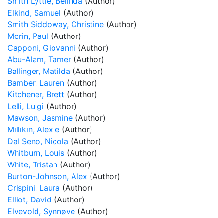
Smith Lyttle, Belinda
(Author)
Elkind, Samuel
(Author)
Smith Siddoway, Christine
(Author)
Morin, Paul
(Author)
Capponi, Giovanni
(Author)
Abu-Alam, Tamer
(Author)
Ballinger, Matilda
(Author)
Bamber, Lauren
(Author)
Kitchener, Brett
(Author)
Lelli, Luigi
(Author)
Mawson, Jasmine
(Author)
Millikin, Alexie
(Author)
Dal Seno, Nicola
(Author)
Whitburn, Louis
(Author)
White, Tristan
(Author)
Burton-Johnson, Alex
(Author)
Crispini, Laura
(Author)
Elliot, David
(Author)
Elvevold, Synnøve
(Author)