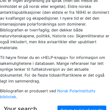
Det er ingen avgrensing på språk (men det meste av
innholdet er på norsk eller engelsk). Eldre norske
antarktispublikasjoner (den eldste er fra 1894) er dominert
av kvalfangst og ekspedisjoner. I nyere tid er det den
internasjonale polarforskninga som dominerer.
Bibliografien er tverrfaglig; den dekker både
naturvitenskapene, politikk, historie osv. Skjønnlitteratur er
også inkludert, men ikke avisartikler eller upublisert
materiale.
Til høyre finner du en «HELP-knapp» for informasjon om
søkemulighetene i databasen. Mange referanser har lett
synlige lenker til fulltekstversjon av det aktuelle
dokumentet. For de fleste tidsskriftartiklene er det også
lagt inn sammendrag.
Bibliografien er produsert ved
Norsk Polarinstitutts
bibliotek
.
Your search