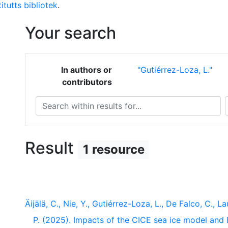
itutts bibliotek
.
Your search
In authors or
"Gutiérrez-Loza, L."
contributors
Search within results for...
S
Result
1 resource
Äijälä, C., Nie, Y., Gutiérrez-Loza, L., De Falco, C., La
P. (2025). Impacts of the CICE sea ice model an