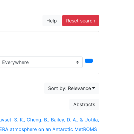
Help
Reset search
earch in...
Sort by: Relevance
Abstracts
uvset, S. K., Cheng, B., Bailey, D. A., & Uotila,
d ERA atmosphere on an Antarctic MetROMS