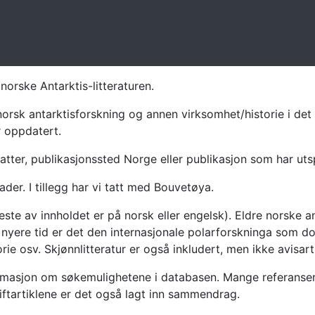
norske Antarktis-litteraturen.
norsk antarktisforskning og annen virksomhet/historie i det 
r oppdatert.
atter, publikasjonssted Norge eller publikasjon som har uts
ader. I tillegg har vi tatt med Bouvetøya.
te av innholdet er på norsk eller engelsk). Eldre norske an
nyere tid er det den internasjonale polarforskninga som dom
ie osv. Skjønnlitteratur er også inkludert, men ikke avisarti
masjon om søkemulighetene i databasen. Mange referanser har
riftartiklene er det også lagt inn sammendrag.