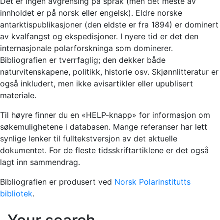
Det er ingen avgrensing på språk (men det meste av
innholdet er på norsk eller engelsk). Eldre norske
antarktispublikasjoner (den eldste er fra 1894) er dominert
av kvalfangst og ekspedisjoner. I nyere tid er det den
internasjonale polarforskninga som dominerer.
Bibliografien er tverrfaglig; den dekker både
naturvitenskapene, politikk, historie osv. Skjønnlitteratur er
også inkludert, men ikke avisartikler eller upublisert
materiale.
Til høyre finner du en «HELP-knapp» for informasjon om
søkemulighetene i databasen. Mange referanser har lett
synlige lenker til fulltekstversjon av det aktuelle
dokumentet. For de fleste tidsskriftartiklene er det også
lagt inn sammendrag.
Bibliografien er produsert ved
Norsk Polarinstitutts
bibliotek
.