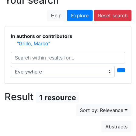
Your search
Help
Explore
Reset search
In authors or contributors
"Grillo, Marco"
Search within results for...
Search in...
Result
1 resource
Sort by: Relevance
Abstracts