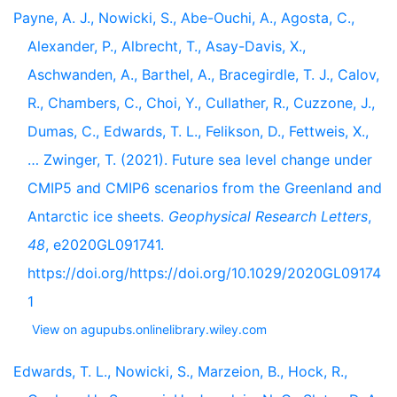
Payne, A. J., Nowicki, S., Abe-Ouchi, A., Agosta, C.,
Alexander, P., Albrecht, T., Asay-Davis, X.,
Aschwanden, A., Barthel, A., Bracegirdle, T. J., Calov,
R., Chambers, C., Choi, Y., Cullather, R., Cuzzone, J.,
Dumas, C., Edwards, T. L., Felikson, D., Fettweis, X.,
… Zwinger, T. (2021). Future sea level change under
CMIP5 and CMIP6 scenarios from the Greenland and
Antarctic ice sheets.
Geophysical Research Letters
,
48
, e2020GL091741.
https://doi.org/https://doi.org/10.1029/2020GL09174
1
View on agupubs.onlinelibrary.wiley.com
Edwards, T. L., Nowicki, S., Marzeion, B., Hock, R.,