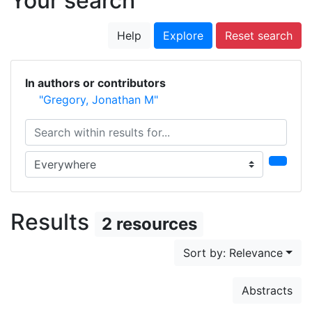
Your search
Help
Explore
Reset search
In authors or contributors
"Gregory, Jonathan M"
Search within results for...
Search in...
Results
2 resources
Sort by: Relevance
Abstracts