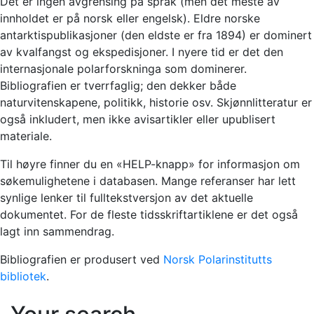
Det er ingen avgrensing på språk (men det meste av
innholdet er på norsk eller engelsk). Eldre norske
antarktispublikasjoner (den eldste er fra 1894) er dominert
av kvalfangst og ekspedisjoner. I nyere tid er det den
internasjonale polarforskninga som dominerer.
Bibliografien er tverrfaglig; den dekker både
naturvitenskapene, politikk, historie osv. Skjønnlitteratur er
også inkludert, men ikke avisartikler eller upublisert
materiale.
Til høyre finner du en «HELP-knapp» for informasjon om
søkemulighetene i databasen. Mange referanser har lett
synlige lenker til fulltekstversjon av det aktuelle
dokumentet. For de fleste tidsskriftartiklene er det også
lagt inn sammendrag.
Bibliografien er produsert ved
Norsk Polarinstitutts
bibliotek
.