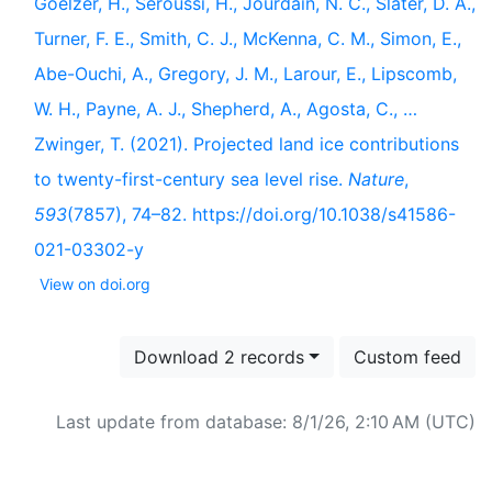
Goelzer, H., Seroussi, H., Jourdain, N. C., Slater, D. A.,
Turner, F. E., Smith, C. J., McKenna, C. M., Simon, E.,
Abe-Ouchi, A., Gregory, J. M., Larour, E., Lipscomb,
W. H., Payne, A. J., Shepherd, A., Agosta, C., …
Zwinger, T. (2021). Projected land ice contributions
to twenty-first-century sea level rise.
Nature
,
593
(7857), 74–82. https://doi.org/10.1038/s41586-
021-03302-y
View on doi.org
Download 2 records
Custom feed
Last update from database: 8/1/26, 2:10 AM (UTC)