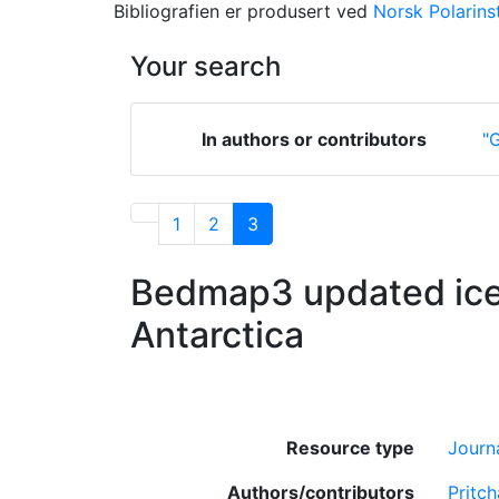
Bibliografien er produsert ved
Norsk Polarinst
Your search
In authors or contributors
"
1
2
3
Bedmap3 updated ice 
Antarctica
Resource type
Journa
Authors/contributors
Pritc