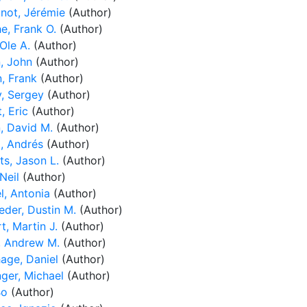
not, Jérémie
(Author)
e, Frank O.
(Author)
Ole A.
(Author)
, John
(Author)
n, Frank
(Author)
, Sergey
(Author)
, Eric
(Author)
n, David M.
(Author)
a, Andrés
(Author)
ts, Jason L.
(Author)
Neil
(Author)
l, Antonia
(Author)
eder, Dustin M.
(Author)
t, Martin J.
(Author)
, Andrew M.
(Author)
hage, Daniel
(Author)
nger, Michael
(Author)
Bo
(Author)