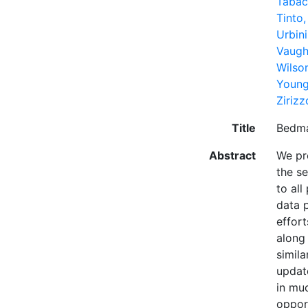
Tabac
Tinto,
Urbini
Vaugh
Wilso
Young
Zirizz
Title
Bedma
Abstract
We pr
the s
to al
data p
effort
along
simila
updat
in muc
opport