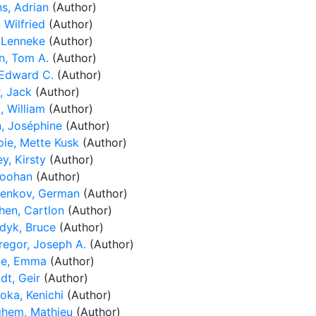
s, Adrian
(Author)
 Wilfried
(Author)
 Lenneke
(Author)
n, Tom A.
(Author)
 Edward C.
(Author)
, Jack
(Author)
l, William
(Author)
, Joséphine
(Author)
pie, Mette Kusk
(Author)
y, Kirsty
(Author)
Joohan
(Author)
henkov, German
(Author)
hen, Cartlon
(Author)
dyk, Bruce
(Author)
egor, Joseph A.
(Author)
ie, Emma
(Author)
dt, Geir
(Author)
oka, Kenichi
(Author)
ghem, Mathieu
(Author)