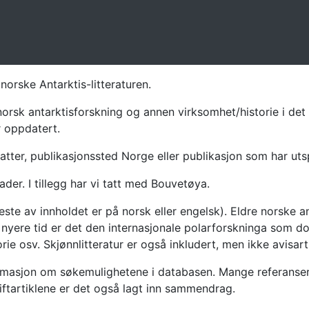
norske Antarktis-litteraturen.
norsk antarktisforskning og annen virksomhet/historie i det 
r oppdatert.
atter, publikasjonssted Norge eller publikasjon som har uts
ader. I tillegg har vi tatt med Bouvetøya.
te av innholdet er på norsk eller engelsk). Eldre norske an
nyere tid er det den internasjonale polarforskninga som dom
ie osv. Skjønnlitteratur er også inkludert, men ikke avisarti
masjon om søkemulighetene i databasen. Mange referanser har
riftartiklene er det også lagt inn sammendrag.