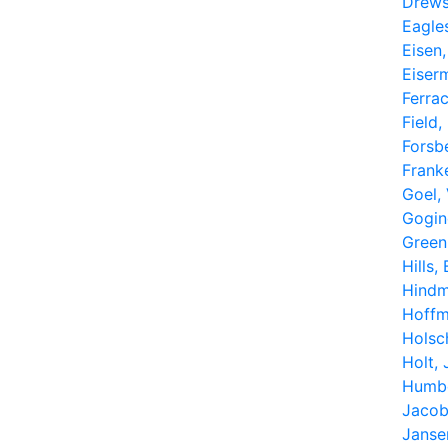
Drews
Eagle
Eisen,
Eiser
Ferrac
Field,
Forsb
Frank
Goel,
Gogin
Green
Hills,
Hindm
Hoffm
Holsc
Holt,
Humbe
Jacob
Janse