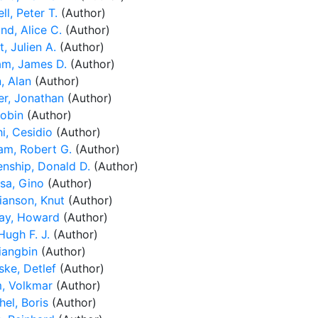
ll, Peter T.
(Author)
nd, Alice C.
(Author)
, Julien A.
(Author)
am, James D.
(Author)
, Alan
(Author)
r, Jonathan
(Author)
Robin
(Author)
i, Cesidio
(Author)
am, Robert G.
(Author)
enship, Donald D.
(Author)
sa, Gino
(Author)
ianson, Knut
(Author)
ay, Howard
(Author)
Hugh F. J.
(Author)
iangbin
(Author)
ke, Detlef
(Author)
, Volkmar
(Author)
el, Boris
(Author)