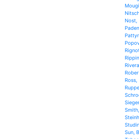
Mougi
Nitsch
Nost, 
Paden
Patty
Popov
Rignot
Rippi
River
Rober
Ross, 
Ruppe
Schro
Sieger
Smith
Stein
Studi
Sun, 