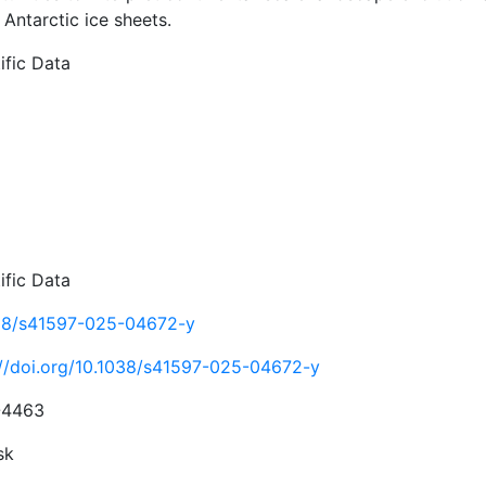
 Antarctic ice sheets.
ific Data
ific Data
38/s41597-025-04672-y
://doi.org/10.1038/s41597-025-04672-y
-4463
sk