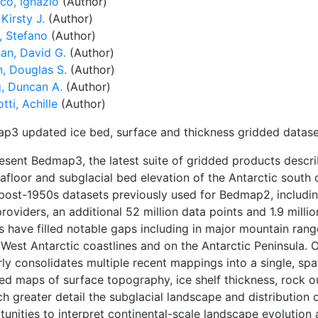
co, Ignazio
(Author)
 Kirsty J.
(Author)
, Stefano
(Author)
an, David G.
(Author)
n, Douglas S.
(Author)
, Duncan A.
(Author)
otti, Achille
(Author)
p3 updated ice bed, surface and thickness gridded dataset
esent Bedmap3, the latest suite of gridded products descri
eafloor and subglacial bed elevation of the Antarctic sout
l post-1950s datasets previously used for Bedmap2, includ
roviders, an additional 52 million data points and 1.9 mill
s have filled notable gaps including in major mountain rang
 West Antarctic coastlines and on the Antarctic Peninsula
rly consolidates multiple recent mappings into a single, sp
ed maps of surface topography, ice shelf thickness, rock
h greater detail the subglacial landscape and distribution o
unities to interpret continental-scale landscape evolution