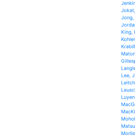
Jenkin
Jokat,
Jong,
Jorda
King,
Kohler
Krabil
Maton
Gilles
Langle
Lee, 
Leitc
Leusc
Luyen
MacGr
MacK
Mohol
Matsu
Morli