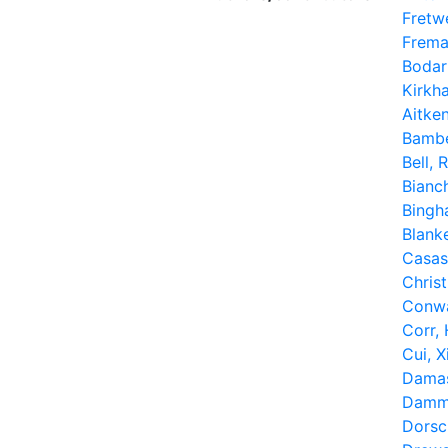
Fretwe
Frema
Bodart
Kirkh
Aitken
Bambe
Bell, 
Bianch
Bingh
Blank
Casas
Christ
Conw
Corr, 
Cui, X
Damas
Damm
Dorsch