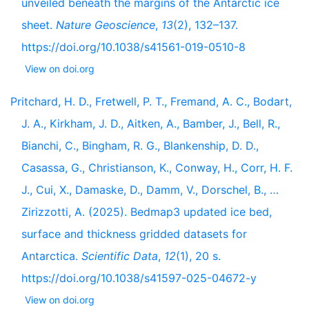
unveiled beneath the margins of the Antarctic ice
sheet.
Nature Geoscience
,
13
(2), 132–137.
https://doi.org/10.1038/s41561-019-0510-8
View on doi.org
Pritchard, H. D., Fretwell, P. T., Fremand, A. C., Bodart,
J. A., Kirkham, J. D., Aitken, A., Bamber, J., Bell, R.,
Bianchi, C., Bingham, R. G., Blankenship, D. D.,
Casassa, G., Christianson, K., Conway, H., Corr, H. F.
J., Cui, X., Damaske, D., Damm, V., Dorschel, B., …
Zirizzotti, A. (2025). Bedmap3 updated ice bed,
surface and thickness gridded datasets for
Antarctica.
Scientific Data
,
12
(1), 20 s.
https://doi.org/10.1038/s41597-025-04672-y
View on doi.org