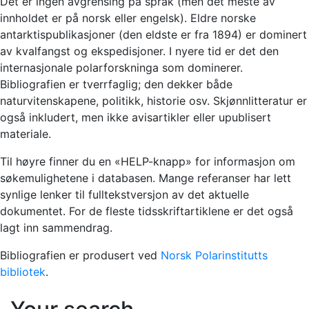
Det er ingen avgrensing på språk (men det meste av
innholdet er på norsk eller engelsk). Eldre norske
antarktispublikasjoner (den eldste er fra 1894) er dominert
av kvalfangst og ekspedisjoner. I nyere tid er det den
internasjonale polarforskninga som dominerer.
Bibliografien er tverrfaglig; den dekker både
naturvitenskapene, politikk, historie osv. Skjønnlitteratur er
også inkludert, men ikke avisartikler eller upublisert
materiale.
Til høyre finner du en «HELP-knapp» for informasjon om
søkemulighetene i databasen. Mange referanser har lett
synlige lenker til fulltekstversjon av det aktuelle
dokumentet. For de fleste tidsskriftartiklene er det også
lagt inn sammendrag.
Bibliografien er produsert ved
Norsk Polarinstitutts
bibliotek
.