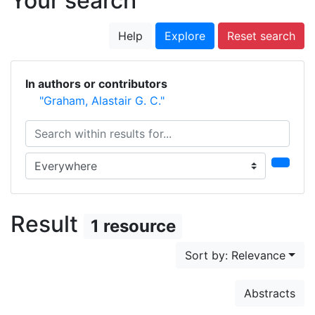
Your search
Help
Explore
Reset search
In authors or contributors
"Graham, Alastair G. C."
Search within results for...
Search in...
Result
1 resource
Sort by: Relevance
Abstracts