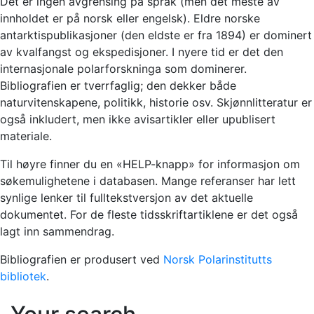
Det er ingen avgrensing på språk (men det meste av
innholdet er på norsk eller engelsk). Eldre norske
antarktispublikasjoner (den eldste er fra 1894) er dominert
av kvalfangst og ekspedisjoner. I nyere tid er det den
internasjonale polarforskninga som dominerer.
Bibliografien er tverrfaglig; den dekker både
naturvitenskapene, politikk, historie osv. Skjønnlitteratur er
også inkludert, men ikke avisartikler eller upublisert
materiale.
Til høyre finner du en «HELP-knapp» for informasjon om
søkemulighetene i databasen. Mange referanser har lett
synlige lenker til fulltekstversjon av det aktuelle
dokumentet. For de fleste tidsskriftartiklene er det også
lagt inn sammendrag.
Bibliografien er produsert ved
Norsk Polarinstitutts
bibliotek
.