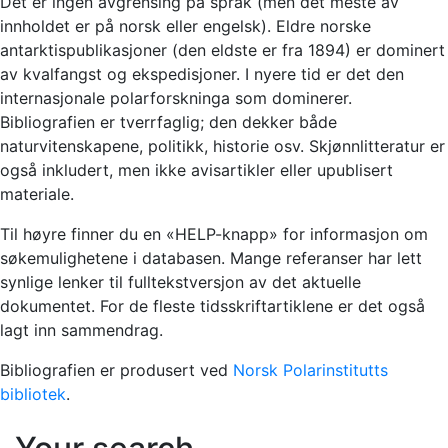
Det er ingen avgrensing på språk (men det meste av
innholdet er på norsk eller engelsk). Eldre norske
antarktispublikasjoner (den eldste er fra 1894) er dominert
av kvalfangst og ekspedisjoner. I nyere tid er det den
internasjonale polarforskninga som dominerer.
Bibliografien er tverrfaglig; den dekker både
naturvitenskapene, politikk, historie osv. Skjønnlitteratur er
også inkludert, men ikke avisartikler eller upublisert
materiale.
Til høyre finner du en «HELP-knapp» for informasjon om
søkemulighetene i databasen. Mange referanser har lett
synlige lenker til fulltekstversjon av det aktuelle
dokumentet. For de fleste tidsskriftartiklene er det også
lagt inn sammendrag.
Bibliografien er produsert ved
Norsk Polarinstitutts
bibliotek
.