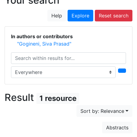
Your search
Help
Explore
Reset search
In authors or contributors
"Gogineni, Siva Prasad"
Search within results for...
Search in...
Result
1 resource
Sort by: Relevance
Abstracts