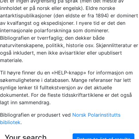
Det er ingen avgrensing på språk (men det meste av
innholdet er på norsk eller engelsk). Eldre norske
antarktispublikasjoner (den eldste er fra 1894) er dominert
av kvalfangst og ekspedisjoner. I nyere tid er det den
internasjonale polarforskninga som dominerer.
Bibliografien er tverrfaglig; den dekker både
naturvitenskapene, politikk, historie osv. Skjønnlitteratur er
også inkludert, men ikke avisartikler eller upublisert
materiale.
Til høyre finner du en «HELP-knapp» for informasjon om
søkemulighetene i databasen. Mange referanser har lett
synlige lenker til fulltekstversjon av det aktuelle
dokumentet. For de fleste tidsskriftartiklene er det også
lagt inn sammendrag.
Bibliografien er produsert ved
Norsk Polarinstitutts
bibliotek
.
Your search