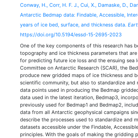
Conway, H., Corr, H. F. J., Cui, X., Damaske, D., Da
Antarctic Bedmap data: Findable, Accessible, Inte
years of ice bed, surface, and thickness data.
Ear
https://doi.org/10.5194/essd-15-2695-2023
One of the key components of this research has b
topography and ice thickness parameters that are 
for predicting future ice loss and the ensuing sea l
Committee on Antarctic Research (SCAR), the Bed
produce new gridded maps of ice thickness and be
scientific community, but also to standardize and 
data points used in producing the Bedmap gridde
data used in the latest iteration, Bedmap3, incorpo
previously used for Bedmap1 and Bedmap2, includi
data from all Antarctic geophysical campaigns sin
describe the processes used to standardize and m
datasets accessible under the Findable, Accessible
principles. With the goals of making the gridding 