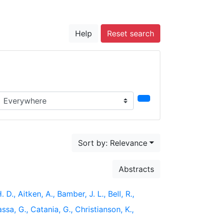
Help
Reset search
earch in...
Sort by: Relevance
Abstracts
 D., Aitken, A., Bamber, J. L., Bell, R.,
ssa, G., Catania, G., Christianson, K.,