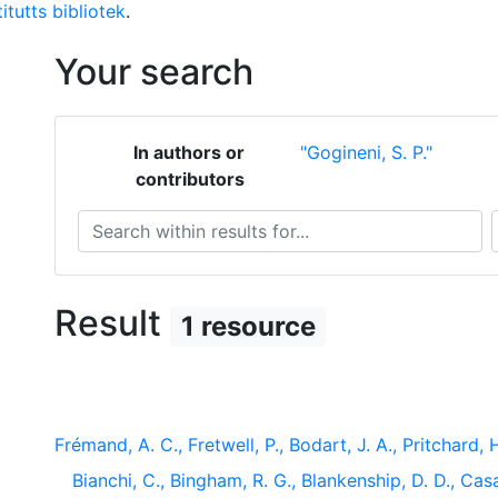
itutts bibliotek
.
Your search
In authors or
"Gogineni, S. P."
contributors
Search within results for...
S
Result
1 resource
Frémand, A. C., Fretwell, P., Bodart, J. A., Pritchard, H.
Bianchi, C., Bingham, R. G., Blankenship, D. D., Casa