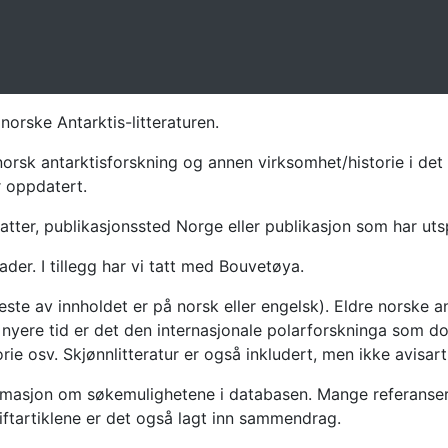
norske Antarktis-litteraturen.
norsk antarktisforskning og annen virksomhet/historie i det 
r oppdatert.
atter, publikasjonssted Norge eller publikasjon som har uts
ader. I tillegg har vi tatt med Bouvetøya.
te av innholdet er på norsk eller engelsk). Eldre norske an
nyere tid er det den internasjonale polarforskninga som dom
ie osv. Skjønnlitteratur er også inkludert, men ikke avisarti
masjon om søkemulighetene i databasen. Mange referanser har
riftartiklene er det også lagt inn sammendrag.