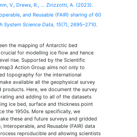
mm, V., Drews, R., … Zirizzotti, A. (2023).
roperable, and Reusable (FAIR) sharing of 60
th System Science Data
,
15
(7), 2695–2710.
een the mapping of Antarctic bed
crucial for modelling ice flow and hence
evel rise. Supported by the Scientific
map3 Action Group aims not only to
d topography for the international
make available all the geophysical survey
d products. Here, we document the survey
rating and adding to all of the datasets
ng ice bed, surface and thickness point
ce the 1950s. More specifically, we
ake these and future surveys and gridded
, Interoperable, and Reusable (FAIR) data
process reproducible and allowing scientists