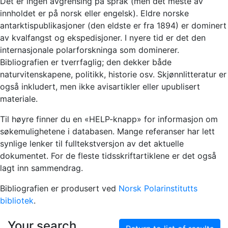
Det er ingen avgrensing på språk (men det meste av
innholdet er på norsk eller engelsk). Eldre norske
antarktispublikasjoner (den eldste er fra 1894) er dominert
av kvalfangst og ekspedisjoner. I nyere tid er det den
internasjonale polarforskninga som dominerer.
Bibliografien er tverrfaglig; den dekker både
naturvitenskapene, politikk, historie osv. Skjønnlitteratur er
også inkludert, men ikke avisartikler eller upublisert
materiale.
Til høyre finner du en «HELP-knapp» for informasjon om
søkemulighetene i databasen. Mange referanser har lett
synlige lenker til fulltekstversjon av det aktuelle
dokumentet. For de fleste tidsskriftartiklene er det også
lagt inn sammendrag.
Bibliografien er produsert ved
Norsk Polarinstitutts
bibliotek
.
Your search