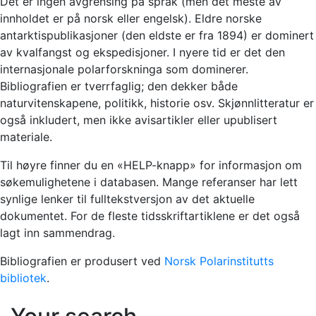
Det er ingen avgrensing på språk (men det meste av
innholdet er på norsk eller engelsk). Eldre norske
antarktispublikasjoner (den eldste er fra 1894) er dominert
av kvalfangst og ekspedisjoner. I nyere tid er det den
internasjonale polarforskninga som dominerer.
Bibliografien er tverrfaglig; den dekker både
naturvitenskapene, politikk, historie osv. Skjønnlitteratur er
også inkludert, men ikke avisartikler eller upublisert
materiale.
Til høyre finner du en «HELP-knapp» for informasjon om
søkemulighetene i databasen. Mange referanser har lett
synlige lenker til fulltekstversjon av det aktuelle
dokumentet. For de fleste tidsskriftartiklene er det også
lagt inn sammendrag.
Bibliografien er produsert ved
Norsk Polarinstitutts
bibliotek
.