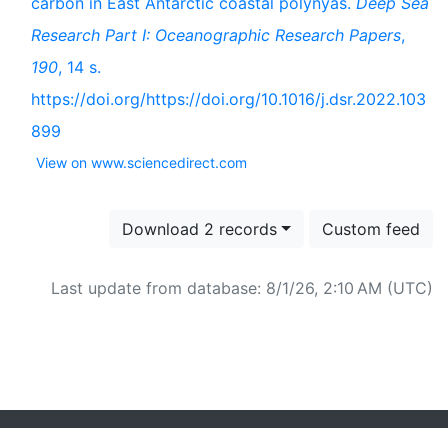
carbon in East Antarctic coastal polynyas.
Deep Sea
Research Part I: Oceanographic Research Papers
,
190
, 14 s.
https://doi.org/https://doi.org/10.1016/j.dsr.2022.103
899
View on www.sciencedirect.com
Download 2 records
Custom feed
Last update from database: 8/1/26, 2:10 AM (UTC)
Powered by
Zotero
and
Kerko
.