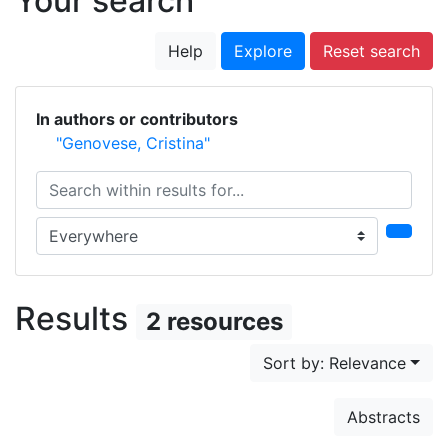
Your search
Help
Explore
Reset search
In authors or contributors
"Genovese, Cristina"
Search within results for...
Search in...
Results
2 resources
Sort by: Relevance
Abstracts