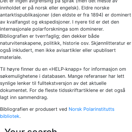
Det er ingen avgrensing på språk (men det meste av
innholdet er på norsk eller engelsk). Eldre norske
antarktispublikasjoner (den eldste er fra 1894) er dominert
av kvalfangst og ekspedisjoner. I nyere tid er det den
internasjonale polarforskninga som dominerer.
Bibliografien er tverrfaglig; den dekker både
naturvitenskapene, politikk, historie osv. Skjønnlitteratur er
også inkludert, men ikke avisartikler eller upublisert
materiale.
Til høyre finner du en «HELP-knapp» for informasjon om
søkemulighetene i databasen. Mange referanser har lett
synlige lenker til fulltekstversjon av det aktuelle
dokumentet. For de fleste tidsskriftartiklene er det også
lagt inn sammendrag.
Bibliografien er produsert ved
Norsk Polarinstitutts
bibliotek
.