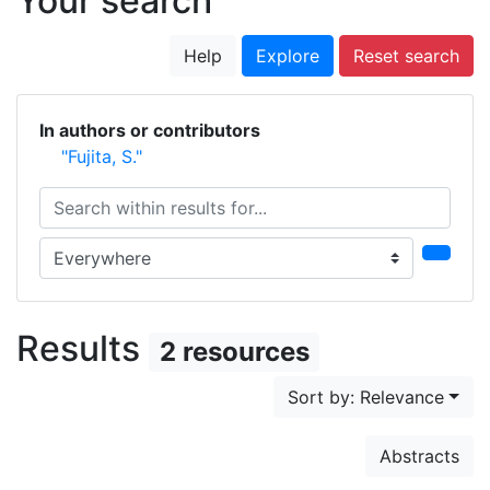
Your search
Help
Explore
Reset search
In authors or contributors
"Fujita, S."
Search within results for...
Search in...
Results
2 resources
Sort by: Relevance
Abstracts