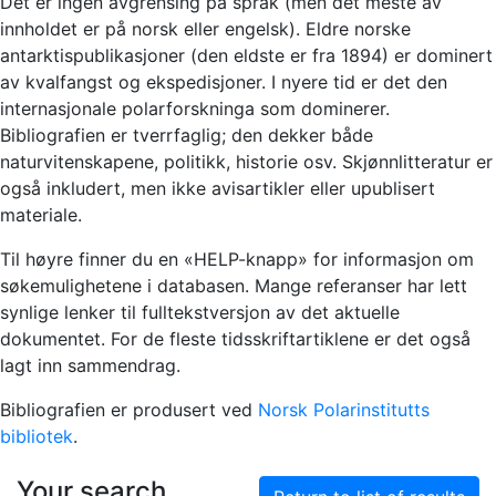
Det er ingen avgrensing på språk (men det meste av
innholdet er på norsk eller engelsk). Eldre norske
antarktispublikasjoner (den eldste er fra 1894) er dominert
av kvalfangst og ekspedisjoner. I nyere tid er det den
internasjonale polarforskninga som dominerer.
Bibliografien er tverrfaglig; den dekker både
naturvitenskapene, politikk, historie osv. Skjønnlitteratur er
også inkludert, men ikke avisartikler eller upublisert
materiale.
Til høyre finner du en «HELP-knapp» for informasjon om
søkemulighetene i databasen. Mange referanser har lett
synlige lenker til fulltekstversjon av det aktuelle
dokumentet. For de fleste tidsskriftartiklene er det også
lagt inn sammendrag.
Bibliografien er produsert ved
Norsk Polarinstitutts
bibliotek
.
Your search