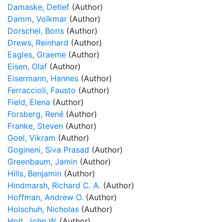
Damaske, Detlef
(Author)
Damm, Volkmar
(Author)
Dorschel, Boris
(Author)
Drews, Reinhard
(Author)
Eagles, Graeme
(Author)
Eisen, Olaf
(Author)
Eisermann, Hannes
(Author)
Ferraccioli, Fausto
(Author)
Field, Elena
(Author)
Forsberg, René
(Author)
Franke, Steven
(Author)
Goel, Vikram
(Author)
Gogineni, Siva Prasad
(Author)
Greenbaum, Jamin
(Author)
Hills, Benjamin
(Author)
Hindmarsh, Richard C. A.
(Author)
Hoffman, Andrew O.
(Author)
Holschuh, Nicholas
(Author)
Holt, John W.
(Author)