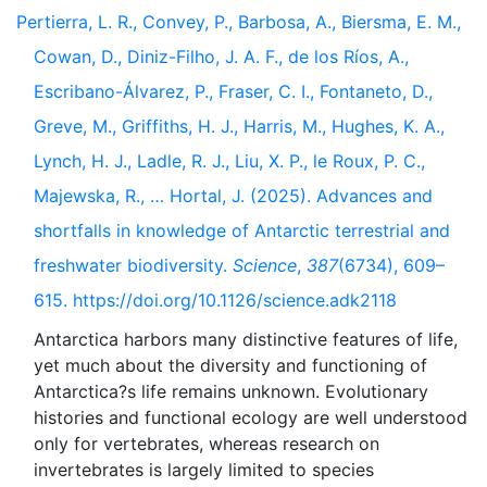
Pertierra, L. R., Convey, P., Barbosa, A., Biersma, E. M.,
Cowan, D., Diniz-Filho, J. A. F., de los Ríos, A.,
Escribano-Álvarez, P., Fraser, C. I., Fontaneto, D.,
Greve, M., Griffiths, H. J., Harris, M., Hughes, K. A.,
Lynch, H. J., Ladle, R. J., Liu, X. P., le Roux, P. C.,
Majewska, R., … Hortal, J. (2025). Advances and
shortfalls in knowledge of Antarctic terrestrial and
freshwater biodiversity.
Science
,
387
(6734), 609–
615. https://doi.org/10.1126/science.adk2118
Antarctica harbors many distinctive features of life,
yet much about the diversity and functioning of
Antarctica?s life remains unknown. Evolutionary
histories and functional ecology are well understood
only for vertebrates, whereas research on
invertebrates is largely limited to species