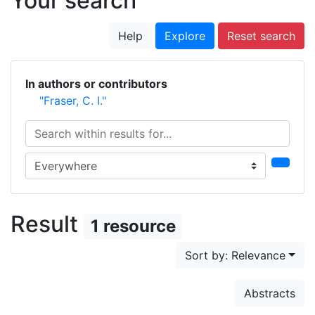
Your search
Help
Explore
Reset search
In authors or contributors
"Fraser, C. I."
Search within results for...
Search in...
Result
1 resource
Sort by: Relevance
Abstracts