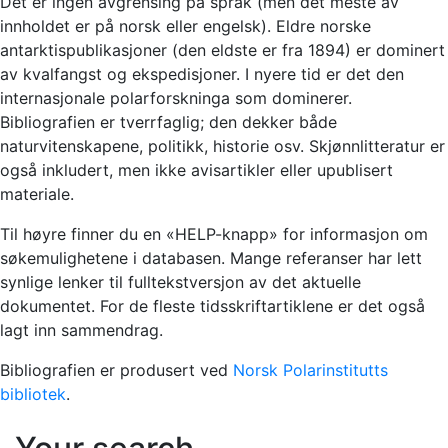
Det er ingen avgrensing på språk (men det meste av
innholdet er på norsk eller engelsk). Eldre norske
antarktispublikasjoner (den eldste er fra 1894) er dominert
av kvalfangst og ekspedisjoner. I nyere tid er det den
internasjonale polarforskninga som dominerer.
Bibliografien er tverrfaglig; den dekker både
naturvitenskapene, politikk, historie osv. Skjønnlitteratur er
også inkludert, men ikke avisartikler eller upublisert
materiale.
Til høyre finner du en «HELP-knapp» for informasjon om
søkemulighetene i databasen. Mange referanser har lett
synlige lenker til fulltekstversjon av det aktuelle
dokumentet. For de fleste tidsskriftartiklene er det også
lagt inn sammendrag.
Bibliografien er produsert ved
Norsk Polarinstitutts
bibliotek
.