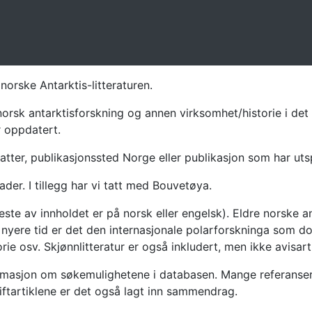
norske Antarktis-litteraturen.
norsk antarktisforskning og annen virksomhet/historie i det 
r oppdatert.
atter, publikasjonssted Norge eller publikasjon som har uts
ader. I tillegg har vi tatt med Bouvetøya.
te av innholdet er på norsk eller engelsk). Eldre norske an
nyere tid er det den internasjonale polarforskninga som dom
ie osv. Skjønnlitteratur er også inkludert, men ikke avisarti
masjon om søkemulighetene i databasen. Mange referanser har
riftartiklene er det også lagt inn sammendrag.