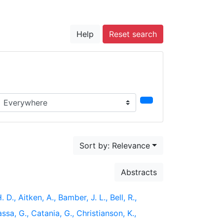
Help
Reset search
earch in...
Sort by: Relevance
Abstracts
 D., Aitken, A., Bamber, J. L., Bell, R.,
ssa, G., Catania, G., Christianson, K.,