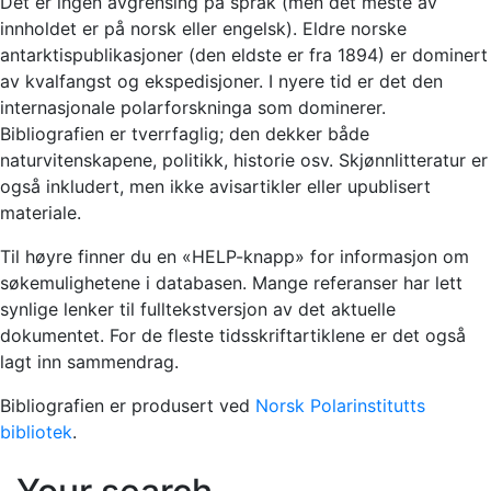
Det er ingen avgrensing på språk (men det meste av
innholdet er på norsk eller engelsk). Eldre norske
antarktispublikasjoner (den eldste er fra 1894) er dominert
av kvalfangst og ekspedisjoner. I nyere tid er det den
internasjonale polarforskninga som dominerer.
Bibliografien er tverrfaglig; den dekker både
naturvitenskapene, politikk, historie osv. Skjønnlitteratur er
også inkludert, men ikke avisartikler eller upublisert
materiale.
Til høyre finner du en «HELP-knapp» for informasjon om
søkemulighetene i databasen. Mange referanser har lett
synlige lenker til fulltekstversjon av det aktuelle
dokumentet. For de fleste tidsskriftartiklene er det også
lagt inn sammendrag.
Bibliografien er produsert ved
Norsk Polarinstitutts
bibliotek
.