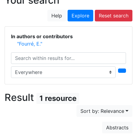
Your search
Help
Explore
Reset search
In authors or contributors
"Fourré, E."
Search within results for...
Search in...
Result
1 resource
Sort by: Relevance
Abstracts