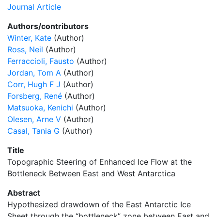
Journal Article
Authors/contributors
Winter, Kate
(Author)
Ross, Neil
(Author)
Ferraccioli, Fausto
(Author)
Jordan, Tom A
(Author)
Corr, Hugh F J
(Author)
Forsberg, René
(Author)
Matsuoka, Kenichi
(Author)
Olesen, Arne V
(Author)
Casal, Tania G
(Author)
Title
Topographic Steering of Enhanced Ice Flow at the
Bottleneck Between East and West Antarctica
Abstract
Hypothesized drawdown of the East Antarctic Ice
Sheet through the “bottleneck” zone between East and