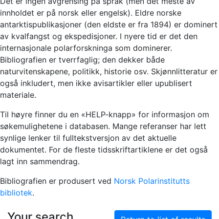
Det er ingen avgrensing på språk (men det meste av
innholdet er på norsk eller engelsk). Eldre norske
antarktispublikasjoner (den eldste er fra 1894) er dominert
av kvalfangst og ekspedisjoner. I nyere tid er det den
internasjonale polarforskninga som dominerer.
Bibliografien er tverrfaglig; den dekker både
naturvitenskapene, politikk, historie osv. Skjønnlitteratur er
også inkludert, men ikke avisartikler eller upublisert
materiale.
Til høyre finner du en «HELP-knapp» for informasjon om
søkemulighetene i databasen. Mange referanser har lett
synlige lenker til fulltekstversjon av det aktuelle
dokumentet. For de fleste tidsskriftartiklene er det også
lagt inn sammendrag.
Bibliografien er produsert ved
Norsk Polarinstitutts
bibliotek
.
Your search