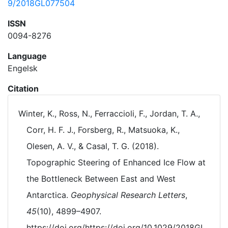
9/2018GL077504
ISSN
0094-8276
Language
Engelsk
Citation
Winter, K., Ross, N., Ferraccioli, F., Jordan, T. A.,
Corr, H. F. J., Forsberg, R., Matsuoka, K.,
Olesen, A. V., & Casal, T. G. (2018).
Topographic Steering of Enhanced Ice Flow at
the Bottleneck Between East and West
Antarctica.
Geophysical Research Letters
,
45
(10), 4899–4907.
https://doi.org/https://doi.org/10.1029/2018GL