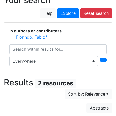
Your search
Help
Explore
Reset search
In authors or contributors
"Florindo, Fabio"
Search within results for...
Search in...
Results
2 resources
Sort by: Relevance
Abstracts