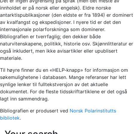
Det er ingen avgrensing på språk (men det meste av
innholdet er på norsk eller engelsk). Eldre norske
antarktispublikasjoner (den eldste er fra 1894) er dominert
av kvalfangst og ekspedisjoner. I nyere tid er det den
internasjonale polarforskninga som dominerer.
Bibliografien er tverrfaglig; den dekker både
naturvitenskapene, politikk, historie osv. Skjønnlitteratur er
også inkludert, men ikke avisartikler eller upublisert
materiale.
Til høyre finner du en «HELP-knapp» for informasjon om
søkemulighetene i databasen. Mange referanser har lett
synlige lenker til fulltekstversjon av det aktuelle
dokumentet. For de fleste tidsskriftartiklene er det også
lagt inn sammendrag.
Bibliografien er produsert ved
Norsk Polarinstitutts
bibliotek
.