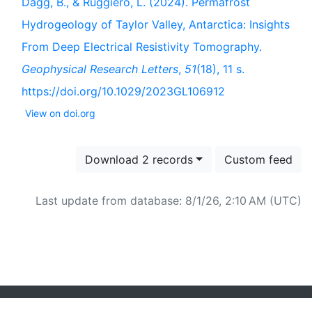
Dagg, B., & Ruggiero, L. (2024). Permafrost
Hydrogeology of Taylor Valley, Antarctica: Insights
From Deep Electrical Resistivity Tomography.
Geophysical Research Letters
,
51
(18), 11 s.
https://doi.org/10.1029/2023GL106912
View on doi.org
Download 2 records
Custom feed
Last update from database: 8/1/26, 2:10 AM (UTC)
Powered by
Zotero
and
Kerko
.