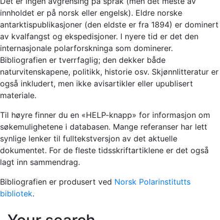
Det er ingen avgrensing på språk (men det meste av
innholdet er på norsk eller engelsk). Eldre norske
antarktispublikasjoner (den eldste er fra 1894) er dominert
av kvalfangst og ekspedisjoner. I nyere tid er det den
internasjonale polarforskninga som dominerer.
Bibliografien er tverrfaglig; den dekker både
naturvitenskapene, politikk, historie osv. Skjønnlitteratur er
også inkludert, men ikke avisartikler eller upublisert
materiale.
Til høyre finner du en «HELP-knapp» for informasjon om
søkemulighetene i databasen. Mange referanser har lett
synlige lenker til fulltekstversjon av det aktuelle
dokumentet. For de fleste tidsskriftartiklene er det også
lagt inn sammendrag.
Bibliografien er produsert ved
Norsk Polarinstitutts
bibliotek
.