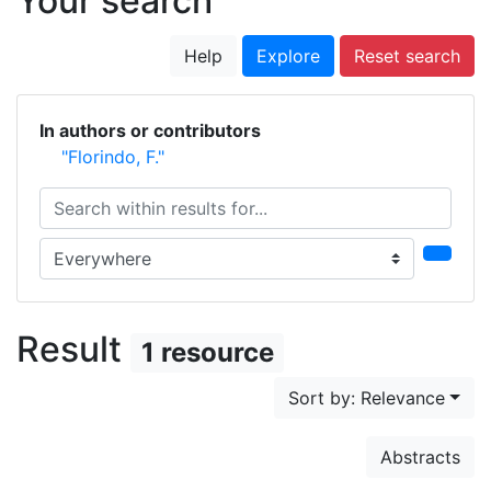
Your search
Help
Explore
Reset search
In authors or contributors
"Florindo, F."
Search within results for...
Search in...
Result
1 resource
Sort by: Relevance
Abstracts