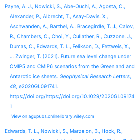
Payne, A. J., Nowicki, S., Abe-Ouchi, A., Agosta, C.,
Alexander, P., Albrecht, T., Asay-Davis, X.,
Aschwanden, A., Barthel, A., Bracegirdle, T. J., Calov,
R., Chambers, C., Choi, Y., Cullather, R., Cuzzone, J.,
Dumas, C., Edwards, T. L., Felikson, D., Fettweis, X.,
… Zwinger, T. (2021). Future sea level change under
CMIP5 and CMIP6 scenarios from the Greenland and
Antarctic ice sheets.
Geophysical Research Letters
,
48
, e2020GL091741.
https://doi.org/https://doi.org/10.1029/2020GL09174
1
View on agupubs.onlinelibrary.wiley.com
Edwards, T. L., Nowicki, S., Marzeion, B., Hock, R.,