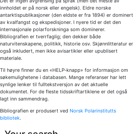
Det er ingen avgrensing på språk (men det meste av
innholdet er på norsk eller engelsk). Eldre norske
antarktispublikasjoner (den eldste er fra 1894) er dominert
av kvalfangst og ekspedisjoner. I nyere tid er det den
internasjonale polarforskninga som dominerer.
Bibliografien er tverrfaglig; den dekker både
naturvitenskapene, politikk, historie osv. Skjønnlitteratur er
også inkludert, men ikke avisartikler eller upublisert
materiale.
Til høyre finner du en «HELP-knapp» for informasjon om
søkemulighetene i databasen. Mange referanser har lett
synlige lenker til fulltekstversjon av det aktuelle
dokumentet. For de fleste tidsskriftartiklene er det også
lagt inn sammendrag.
Bibliografien er produsert ved
Norsk Polarinstitutts
bibliotek
.