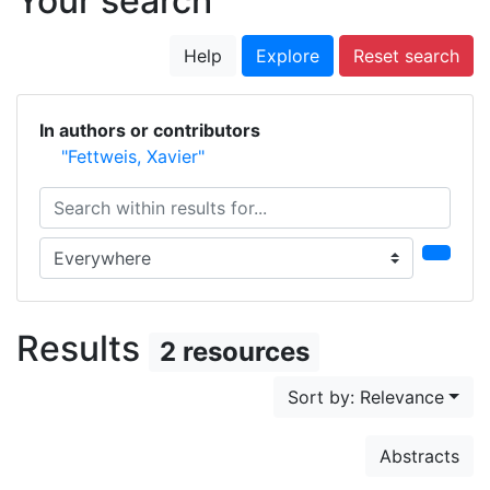
Your search
Help
Explore
Reset search
In authors or contributors
"Fettweis, Xavier"
Search within results for...
Search in...
Results
2 resources
Sort by: Relevance
Abstracts