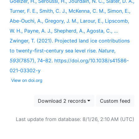
Goelzer, H., Seroussi, H., Jourdain, N. C., Slater, D. A.,
Turner, F. E., Smith, C. J., McKenna, C. M., Simon, E.,
Abe-Ouchi, A., Gregory, J. M., Larour, E., Lipscomb,
W. H., Payne, A. J., Shepherd, A., Agosta, C., …
Zwinger, T. (2021). Projected land ice contributions
to twenty-first-century sea level rise.
Nature
,
593
(7857), 74–82. https://doi.org/10.1038/s41586-
021-03302-y
View on doi.org
Download 2 records
Custom feed
Last update from database: 8/1/26, 2:10 AM (UTC)