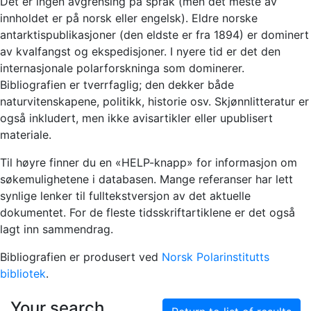
Det er ingen avgrensing på språk (men det meste av
innholdet er på norsk eller engelsk). Eldre norske
antarktispublikasjoner (den eldste er fra 1894) er dominert
av kvalfangst og ekspedisjoner. I nyere tid er det den
internasjonale polarforskninga som dominerer.
Bibliografien er tverrfaglig; den dekker både
naturvitenskapene, politikk, historie osv. Skjønnlitteratur er
også inkludert, men ikke avisartikler eller upublisert
materiale.
Til høyre finner du en «HELP-knapp» for informasjon om
søkemulighetene i databasen. Mange referanser har lett
synlige lenker til fulltekstversjon av det aktuelle
dokumentet. For de fleste tidsskriftartiklene er det også
lagt inn sammendrag.
Bibliografien er produsert ved
Norsk Polarinstitutts
bibliotek
.
Your search