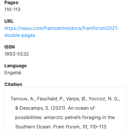
Pages
110-113
URL
https://issuu.com/framcentre/docs/framforum2021-
double-pages
ISSN
1893-5532
Language
Engelsk
Citation
Tarroux, A., Fauchald, P., Varpe, Ø., Yoccoz, N. G.,
& Descamps, S. (2021). An ocean of
possibilities: antarctic petrel’s foraging in the
Southern Ocean.
Fram Forum
,
10
, 110–113.