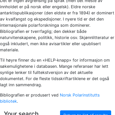
Det er ingen avgrensing på språk (men det meste av
innholdet er på norsk eller engelsk). Eldre norske
antarktispublikasjoner (den eldste er fra 1894) er dominert
av kvalfangst og ekspedisjoner. I nyere tid er det den
internasjonale polarforskninga som dominerer.
Bibliografien er tverrfaglig; den dekker både
naturvitenskapene, politikk, historie osv. Skjønnlitteratur er
også inkludert, men ikke avisartikler eller upublisert
materiale.
Til høyre finner du en «HELP-knapp» for informasjon om
søkemulighetene i databasen. Mange referanser har lett
synlige lenker til fulltekstversjon av det aktuelle
dokumentet. For de fleste tidsskriftartiklene er det også
lagt inn sammendrag.
Bibliografien er produsert ved
Norsk Polarinstitutts
bibliotek
.
Your search