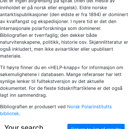
Det er ingen avgrensing på språk (men det meste av
innholdet er på norsk eller engelsk). Eldre norske
antarktispublikasjoner (den eldste er fra 1894) er dominert
av kvalfangst og ekspedisjoner. I nyere tid er det den
internasjonale polarforskninga som dominerer.
Bibliografien er tverrfaglig; den dekker både
naturvitenskapene, politikk, historie osv. Skjønnlitteratur er
også inkludert, men ikke avisartikler eller upublisert
materiale.
Til høyre finner du en «HELP-knapp» for informasjon om
søkemulighetene i databasen. Mange referanser har lett
synlige lenker til fulltekstversjon av det aktuelle
dokumentet. For de fleste tidsskriftartiklene er det også
lagt inn sammendrag.
Bibliografien er produsert ved
Norsk Polarinstitutts
bibliotek
.
Your search