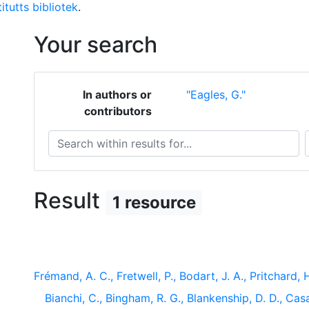
itutts bibliotek
.
Your search
In authors or
"Eagles, G."
contributors
Search within results for...
S
Result
1 resource
Frémand, A. C., Fretwell, P., Bodart, J. A., Pritchard, H.
Bianchi, C., Bingham, R. G., Blankenship, D. D., Casa