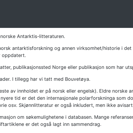
norske Antarktis-litteraturen.
norsk antarktisforskning og annen virksomhet/historie i det 
r oppdatert.
atter, publikasjonssted Norge eller publikasjon som har uts
ader. I tillegg har vi tatt med Bouvetøya.
te av innholdet er på norsk eller engelsk). Eldre norske an
nyere tid er det den internasjonale polarforskninga som dom
ie osv. Skjønnlitteratur er også inkludert, men ikke avisarti
masjon om søkemulighetene i databasen. Mange referanser har
riftartiklene er det også lagt inn sammendrag.