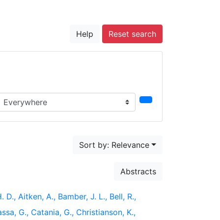
Help
Reset search
earch in...
Sort by: Relevance
Abstracts
 D., Aitken, A., Bamber, J. L., Bell, R.,
ssa, G., Catania, G., Christianson, K.,