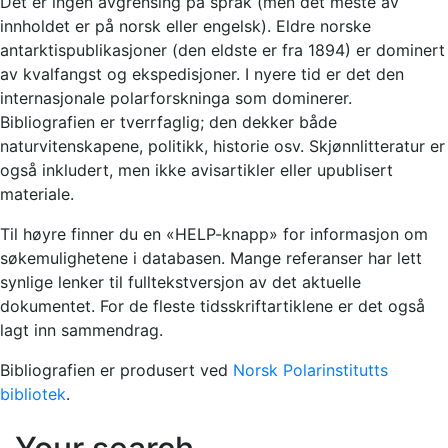
Det er ingen avgrensing på språk (men det meste av
innholdet er på norsk eller engelsk). Eldre norske
antarktispublikasjoner (den eldste er fra 1894) er dominert
av kvalfangst og ekspedisjoner. I nyere tid er det den
internasjonale polarforskninga som dominerer.
Bibliografien er tverrfaglig; den dekker både
naturvitenskapene, politikk, historie osv. Skjønnlitteratur er
også inkludert, men ikke avisartikler eller upublisert
materiale.
Til høyre finner du en «HELP-knapp» for informasjon om
søkemulighetene i databasen. Mange referanser har lett
synlige lenker til fulltekstversjon av det aktuelle
dokumentet. For de fleste tidsskriftartiklene er det også
lagt inn sammendrag.
Bibliografien er produsert ved
Norsk Polarinstitutts
bibliotek
.