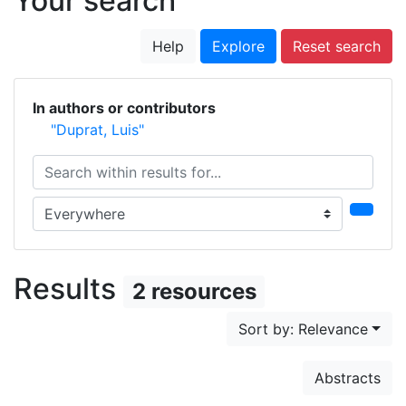
Your search
Help
Explore
Reset search
In authors or contributors
"Duprat, Luis"
Search within results for...
Search in...
Results
2 resources
Sort by: Relevance
Abstracts