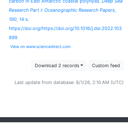
carbon in East Antarctic coastal polynyas.
Deep Sea
Research Part I: Oceanographic Research Papers
,
190
, 14 s.
https://doi.org/https://doi.org/10.1016/j.dsr.2022.103
899
View on www.sciencedirect.com
Download 2 records
Custom feed
Last update from database: 8/1/26, 2:10 AM (UTC)
Powered by
Zotero
and
Kerko
.