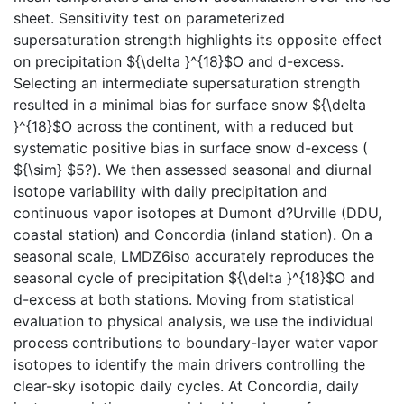
sheet. Sensitivity test on parameterized
supersaturation strength highlights its opposite effect
on precipitation ${\delta }^{18}$O and d-excess.
Selecting an intermediate supersaturation strength
resulted in a minimal bias for surface snow ${\delta
}^{18}$O across the continent, with a reduced but
systematic positive bias in surface snow d-excess (
${\sim} $5?). We then assessed seasonal and diurnal
isotope variability with daily precipitation and
continuous vapor isotopes at Dumont d?Urville (DDU,
coastal station) and Concordia (inland station). On a
seasonal scale, LMDZ6iso accurately reproduces the
seasonal cycle of precipitation ${\delta }^{18}$O and
d-excess at both stations. Moving from statistical
evaluation to physical analysis, we use the individual
process contributions to boundary-layer water vapor
isotopes to identify the main drivers controlling the
clear-sky isotopic daily cycles. At Concordia, daily