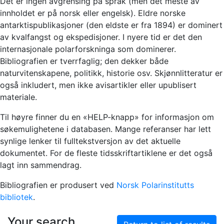
Det er ingen avgrensing på språk (men det meste av
innholdet er på norsk eller engelsk). Eldre norske
antarktispublikasjoner (den eldste er fra 1894) er dominert
av kvalfangst og ekspedisjoner. I nyere tid er det den
internasjonale polarforskninga som dominerer.
Bibliografien er tverrfaglig; den dekker både
naturvitenskapene, politikk, historie osv. Skjønnlitteratur er
også inkludert, men ikke avisartikler eller upublisert
materiale.
Til høyre finner du en «HELP-knapp» for informasjon om
søkemulighetene i databasen. Mange referanser har lett
synlige lenker til fulltekstversjon av det aktuelle
dokumentet. For de fleste tidsskriftartiklene er det også
lagt inn sammendrag.
Bibliografien er produsert ved
Norsk Polarinstitutts
bibliotek
.
Your search