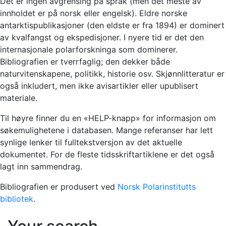
Det er ingen avgrensing på språk (men det meste av
innholdet er på norsk eller engelsk). Eldre norske
antarktispublikasjoner (den eldste er fra 1894) er dominert
av kvalfangst og ekspedisjoner. I nyere tid er det den
internasjonale polarforskninga som dominerer.
Bibliografien er tverrfaglig; den dekker både
naturvitenskapene, politikk, historie osv. Skjønnlitteratur er
også inkludert, men ikke avisartikler eller upublisert
materiale.
Til høyre finner du en «HELP-knapp» for informasjon om
søkemulighetene i databasen. Mange referanser har lett
synlige lenker til fulltekstversjon av det aktuelle
dokumentet. For de fleste tidsskriftartiklene er det også
lagt inn sammendrag.
Bibliografien er produsert ved
Norsk Polarinstitutts
bibliotek
.