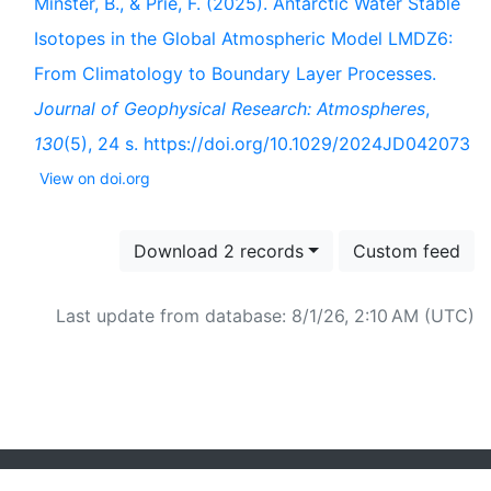
Minster, B., & Prié, F. (2025). Antarctic Water Stable
Isotopes in the Global Atmospheric Model LMDZ6:
From Climatology to Boundary Layer Processes.
Journal of Geophysical Research: Atmospheres
,
130
(5), 24 s. https://doi.org/10.1029/2024JD042073
View on doi.org
Download 2 records
Custom feed
Last update from database: 8/1/26, 2:10 AM (UTC)
Powered by
Zotero
and
Kerko
.