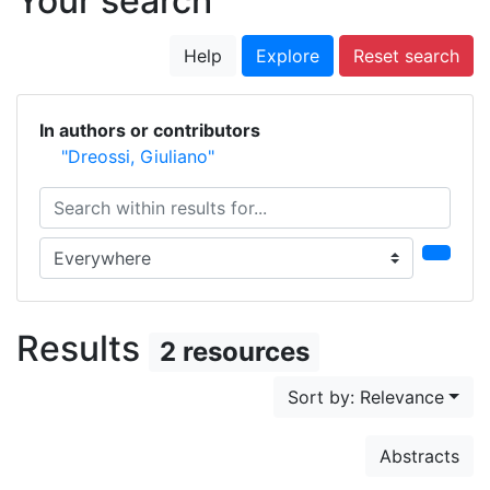
Your search
Help
Explore
Reset search
In authors or contributors
"Dreossi, Giuliano"
Search within results for...
Search in...
Results
2 resources
Sort by: Relevance
Abstracts