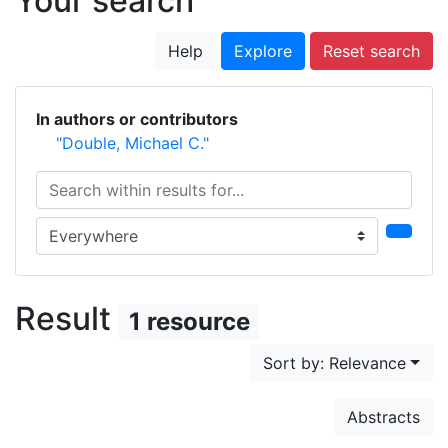
Your search
Help
Explore
Reset search
In authors or contributors
"Double, Michael C."
Search within results for...
Search in...
Result
1 resource
Sort by: Relevance
Abstracts