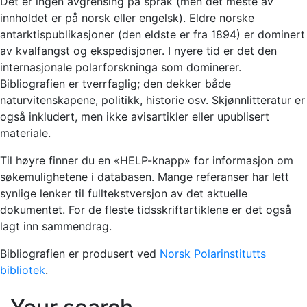
Det er ingen avgrensing på språk (men det meste av
innholdet er på norsk eller engelsk). Eldre norske
antarktispublikasjoner (den eldste er fra 1894) er dominert
av kvalfangst og ekspedisjoner. I nyere tid er det den
internasjonale polarforskninga som dominerer.
Bibliografien er tverrfaglig; den dekker både
naturvitenskapene, politikk, historie osv. Skjønnlitteratur er
også inkludert, men ikke avisartikler eller upublisert
materiale.
Til høyre finner du en «HELP-knapp» for informasjon om
søkemulighetene i databasen. Mange referanser har lett
synlige lenker til fulltekstversjon av det aktuelle
dokumentet. For de fleste tidsskriftartiklene er det også
lagt inn sammendrag.
Bibliografien er produsert ved
Norsk Polarinstitutts
bibliotek
.