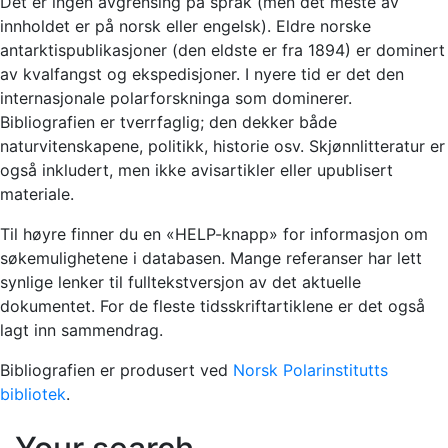
Det er ingen avgrensing på språk (men det meste av
innholdet er på norsk eller engelsk). Eldre norske
antarktispublikasjoner (den eldste er fra 1894) er dominert
av kvalfangst og ekspedisjoner. I nyere tid er det den
internasjonale polarforskninga som dominerer.
Bibliografien er tverrfaglig; den dekker både
naturvitenskapene, politikk, historie osv. Skjønnlitteratur er
også inkludert, men ikke avisartikler eller upublisert
materiale.
Til høyre finner du en «HELP-knapp» for informasjon om
søkemulighetene i databasen. Mange referanser har lett
synlige lenker til fulltekstversjon av det aktuelle
dokumentet. For de fleste tidsskriftartiklene er det også
lagt inn sammendrag.
Bibliografien er produsert ved
Norsk Polarinstitutts
bibliotek
.