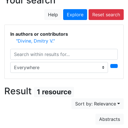
Your search
Help
Explore
Reset search
In authors or contributors
"Divine, Dmitry V."
Search within results for...
Search in...
Result
1 resource
Sort by: Relevance
Abstracts