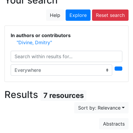
Your search
Help
Explore
Reset search
In authors or contributors
"Divine, Dmitry"
Search within results for...
Search in...
Results
7 resources
Sort by: Relevance
Abstracts