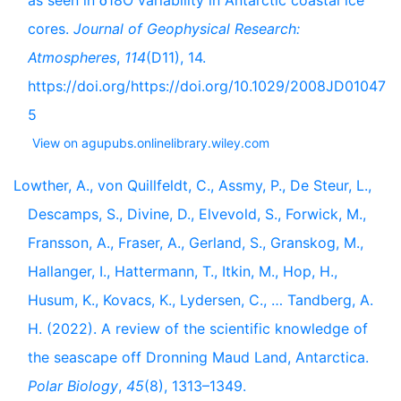
as seen in δ18O variability in Antarctic coastal ice
cores.
Journal of Geophysical Research:
Atmospheres
,
114
(D11), 14.
https://doi.org/https://doi.org/10.1029/2008JD01047
5
View on agupubs.onlinelibrary.wiley.com
Lowther, A., von Quillfeldt, C., Assmy, P., De Steur, L.,
Descamps, S., Divine, D., Elvevold, S., Forwick, M.,
Fransson, A., Fraser, A., Gerland, S., Granskog, M.,
Hallanger, I., Hattermann, T., Itkin, M., Hop, H.,
Husum, K., Kovacs, K., Lydersen, C., … Tandberg, A.
H. (2022). A review of the scientific knowledge of
the seascape off Dronning Maud Land, Antarctica.
Polar Biology
,
45
(8), 1313–1349.