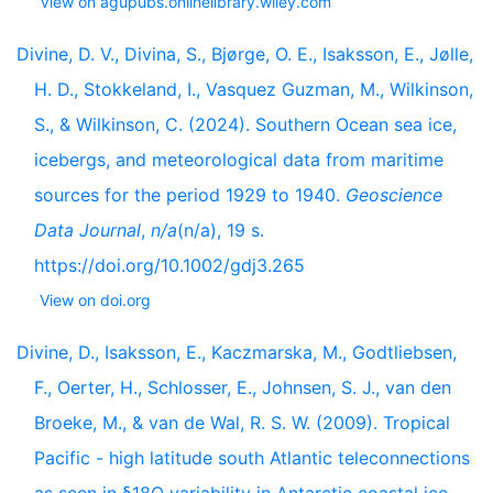
View on agupubs.onlinelibrary.wiley.com
Divine, D. V., Divina, S., Bjørge, O. E., Isaksson, E., Jølle,
H. D., Stokkeland, I., Vasquez Guzman, M., Wilkinson,
S., & Wilkinson, C. (2024). Southern Ocean sea ice,
icebergs, and meteorological data from maritime
sources for the period 1929 to 1940.
Geoscience
Data Journal
,
n/a
(n/a), 19 s.
https://doi.org/10.1002/gdj3.265
View on doi.org
Divine, D., Isaksson, E., Kaczmarska, M., Godtliebsen,
F., Oerter, H., Schlosser, E., Johnsen, S. J., van den
Broeke, M., & van de Wal, R. S. W. (2009). Tropical
Pacific - high latitude south Atlantic teleconnections