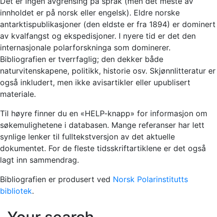
Det er ingen avgrensing på språk (men det meste av
innholdet er på norsk eller engelsk). Eldre norske
antarktispublikasjoner (den eldste er fra 1894) er dominert
av kvalfangst og ekspedisjoner. I nyere tid er det den
internasjonale polarforskninga som dominerer.
Bibliografien er tverrfaglig; den dekker både
naturvitenskapene, politikk, historie osv. Skjønnlitteratur er
også inkludert, men ikke avisartikler eller upublisert
materiale.
Til høyre finner du en «HELP-knapp» for informasjon om
søkemulighetene i databasen. Mange referanser har lett
synlige lenker til fulltekstversjon av det aktuelle
dokumentet. For de fleste tidsskriftartiklene er det også
lagt inn sammendrag.
Bibliografien er produsert ved
Norsk Polarinstitutts
bibliotek
.