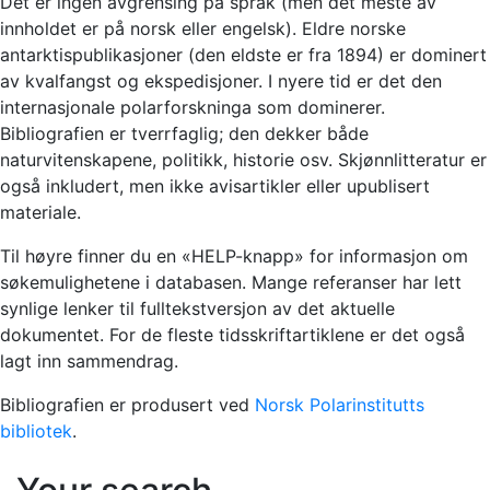
Det er ingen avgrensing på språk (men det meste av
innholdet er på norsk eller engelsk). Eldre norske
antarktispublikasjoner (den eldste er fra 1894) er dominert
av kvalfangst og ekspedisjoner. I nyere tid er det den
internasjonale polarforskninga som dominerer.
Bibliografien er tverrfaglig; den dekker både
naturvitenskapene, politikk, historie osv. Skjønnlitteratur er
også inkludert, men ikke avisartikler eller upublisert
materiale.
Til høyre finner du en «HELP-knapp» for informasjon om
søkemulighetene i databasen. Mange referanser har lett
synlige lenker til fulltekstversjon av det aktuelle
dokumentet. For de fleste tidsskriftartiklene er det også
lagt inn sammendrag.
Bibliografien er produsert ved
Norsk Polarinstitutts
bibliotek
.