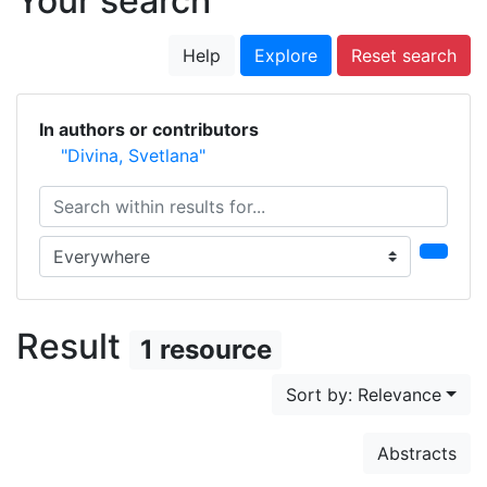
Your search
Help
Explore
Reset search
In authors or contributors
"Divina, Svetlana"
Search within results for...
Search in...
Result
1 resource
Sort by: Relevance
Abstracts