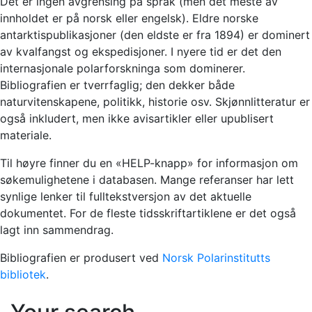
Det er ingen avgrensing på språk (men det meste av
innholdet er på norsk eller engelsk). Eldre norske
antarktispublikasjoner (den eldste er fra 1894) er dominert
av kvalfangst og ekspedisjoner. I nyere tid er det den
internasjonale polarforskninga som dominerer.
Bibliografien er tverrfaglig; den dekker både
naturvitenskapene, politikk, historie osv. Skjønnlitteratur er
også inkludert, men ikke avisartikler eller upublisert
materiale.
Til høyre finner du en «HELP-knapp» for informasjon om
søkemulighetene i databasen. Mange referanser har lett
synlige lenker til fulltekstversjon av det aktuelle
dokumentet. For de fleste tidsskriftartiklene er det også
lagt inn sammendrag.
Bibliografien er produsert ved
Norsk Polarinstitutts
bibliotek
.