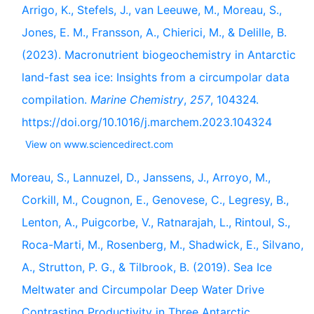
Arrigo, K., Stefels, J., van Leeuwe, M., Moreau, S.,
Jones, E. M., Fransson, A., Chierici, M., & Delille, B.
(2023). Macronutrient biogeochemistry in Antarctic
land-fast sea ice: Insights from a circumpolar data
compilation.
Marine Chemistry
,
257
, 104324.
https://doi.org/10.1016/j.marchem.2023.104324
View on www.sciencedirect.com
Moreau, S., Lannuzel, D., Janssens, J., Arroyo, M.,
Corkill, M., Cougnon, E., Genovese, C., Legresy, B.,
Lenton, A., Puigcorbe, V., Ratnarajah, L., Rintoul, S.,
Roca-Marti, M., Rosenberg, M., Shadwick, E., Silvano,
A., Strutton, P. G., & Tilbrook, B. (2019). Sea Ice
Meltwater and Circumpolar Deep Water Drive
Contrasting Productivity in Three Antarctic