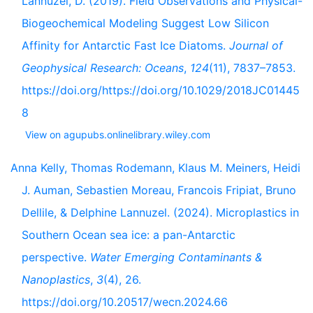
Lannuzel, D. (2019). Field Observations and Physical-
Biogeochemical Modeling Suggest Low Silicon
Affinity for Antarctic Fast Ice Diatoms.
Journal of
Geophysical Research: Oceans
,
124
(11), 7837–7853.
https://doi.org/https://doi.org/10.1029/2018JC01445
8
View on agupubs.onlinelibrary.wiley.com
Anna Kelly, Thomas Rodemann, Klaus M. Meiners, Heidi
J. Auman, Sebastien Moreau, Francois Fripiat, Bruno
Dellile, & Delphine Lannuzel. (2024). Microplastics in
Southern Ocean sea ice: a pan-Antarctic
perspective.
Water Emerging Contaminants &
Nanoplastics
,
3
(4), 26.
https://doi.org/10.20517/wecn.2024.66