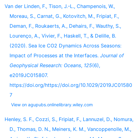
Van der Linden, F., Tison, J.-L., Champenois, W.,
Moreau, S., Carnat, G., Kotovitch, M., Fripiat, F.,
Deman, F., Roukaerts, A., Dehairs, F., Wauthy, S.,
Lourenço, A., Vivier, F., Haskell, T., & Delille, B.
(2020). Sea Ice CO2 Dynamics Across Seasons:
Impact of Processes at the Interfaces.
Journal of
Geophysical Research: Oceans
,
125
(6),
e2019JC015807.
https://doi.org/https://doi.org/10.1029/2019JC01580
7
View on agupubs.onlinelibrary.wiley.com
Henley, S. F., Cozzi, S., Fripiat, F., Lannuzel, D., Nomura,
D., Thomas, D. N., Meiners, K. M., Vancoppenolle, M.,