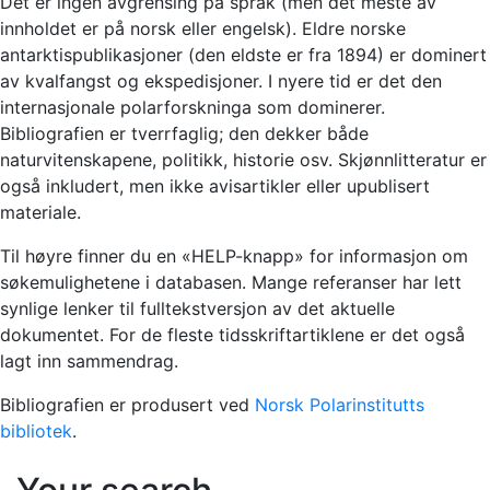
Det er ingen avgrensing på språk (men det meste av
innholdet er på norsk eller engelsk). Eldre norske
antarktispublikasjoner (den eldste er fra 1894) er dominert
av kvalfangst og ekspedisjoner. I nyere tid er det den
internasjonale polarforskninga som dominerer.
Bibliografien er tverrfaglig; den dekker både
naturvitenskapene, politikk, historie osv. Skjønnlitteratur er
også inkludert, men ikke avisartikler eller upublisert
materiale.
Til høyre finner du en «HELP-knapp» for informasjon om
søkemulighetene i databasen. Mange referanser har lett
synlige lenker til fulltekstversjon av det aktuelle
dokumentet. For de fleste tidsskriftartiklene er det også
lagt inn sammendrag.
Bibliografien er produsert ved
Norsk Polarinstitutts
bibliotek
.