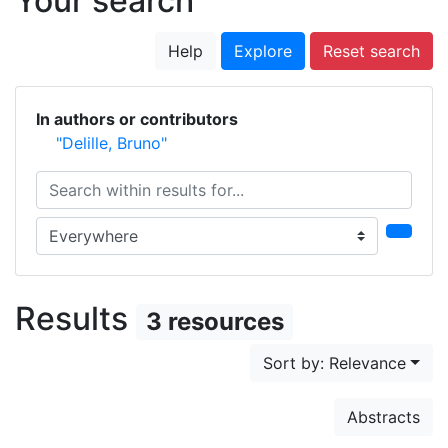
Your search
Help
Explore
Reset search
In authors or contributors
"Delille, Bruno"
Search within results for...
Search in...
Results
3 resources
Sort by: Relevance
Abstracts