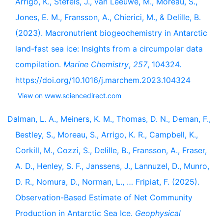
Arrigo, K., Stefels, J., van Leeuwe, M., Moreau, S.,
Jones, E. M., Fransson, A., Chierici, M., & Delille, B.
(2023). Macronutrient biogeochemistry in Antarctic
land-fast sea ice: Insights from a circumpolar data
compilation.
Marine Chemistry
,
257
, 104324.
https://doi.org/10.1016/j.marchem.2023.104324
View on www.sciencedirect.com
Dalman, L. A., Meiners, K. M., Thomas, D. N., Deman, F.,
Bestley, S., Moreau, S., Arrigo, K. R., Campbell, K.,
Corkill, M., Cozzi, S., Delille, B., Fransson, A., Fraser,
A. D., Henley, S. F., Janssens, J., Lannuzel, D., Munro,
D. R., Nomura, D., Norman, L., … Fripiat, F. (2025).
Observation-Based Estimate of Net Community
Production in Antarctic Sea Ice.
Geophysical