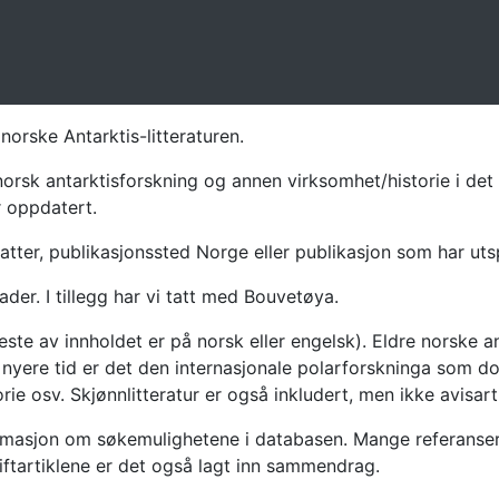
norske Antarktis-litteraturen.
norsk antarktisforskning og annen virksomhet/historie i det 
r oppdatert.
atter, publikasjonssted Norge eller publikasjon som har uts
ader. I tillegg har vi tatt med Bouvetøya.
te av innholdet er på norsk eller engelsk). Eldre norske an
nyere tid er det den internasjonale polarforskninga som dom
ie osv. Skjønnlitteratur er også inkludert, men ikke avisarti
masjon om søkemulighetene i databasen. Mange referanser har
riftartiklene er det også lagt inn sammendrag.