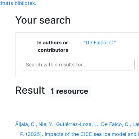
itutts bibliotek
.
Your search
In authors or
"De Falco, C."
contributors
Search within results for...
S
Result
1 resource
Äijälä, C., Nie, Y., Gutiérrez-Loza, L., De Falco, C., La
P. (2025). Impacts of the CICE sea ice model an