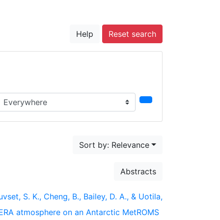
Help
Reset search
earch in...
Sort by: Relevance
Abstracts
uvset, S. K., Cheng, B., Bailey, D. A., & Uotila,
d ERA atmosphere on an Antarctic MetROMS